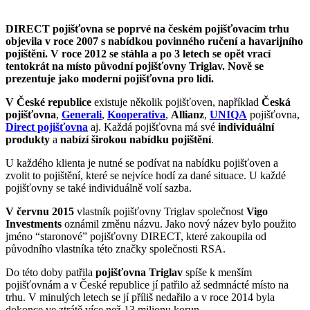
DIRECT pojišťovna se poprvé na českém pojišťovacím trhu
objevila v roce 2007 s nabídkou povinného ručení a havarijního
pojištění. V roce 2012 se stáhla a po 3 letech se opět vrací
tentokrát na místo původní pojišťovny Triglav. Nově se
prezentuje jako moderní pojišťovna pro lidi.
V České republice
existuje několik pojišťoven, například
Česká
pojišťovna
,
Generali
,
Kooperativa
,
Allianz
,
UNIQA
pojišťovna,
Direct pojišťovna
aj. Každá pojišťovna má své
individuální
produkty
a
nabízí širokou nabídku pojištění
.
U každého klienta je nutné se podívat na nabídku pojišťoven a
zvolit to pojištění, které se nejvíce hodí za dané situace. U každé
pojišťovny se také individuálně volí sazba.
V červnu 2015
vlastník pojišťovny Triglav společnost
Vigo
Investments
oznámil změnu názvu. Jako nový název bylo použito
jméno “staronové” pojišťovny DIRECT, které zakoupila od
původního vlastníka této značky společnosti RSA.
Do této doby patřila
pojišťovna Triglav
spíše k menším
pojišťovnám a v České republice jí patřilo až sedmnácté místo na
trhu. V minulých letech se jí příliš nedařilo a v roce 2014 byla
dokonce ve ztrátě více než 13 milionu korun.