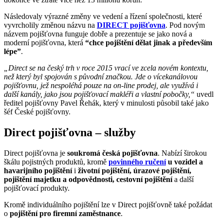
Následovaly výrazné změny ve vedení a řízení společnosti, které
vyvrcholily změnou názvu na
DIRECT pojišťovna
. Pod novým
názvem pojišťovna funguje dobře a prezentuje se jako nová a
moderní pojišťovna, která
“chce pojištění dělat jinak a především
lépe”
.
„Direct se na český trh v roce 2015 vrací ve zcela novém kontextu,
než který byl spojován s původní značkou. Jde o vícekanálovou
pojišťovnu, jež nespoléhá pouze na on-line prodej, ale využívá i
další kanály, jako jsou pojišťovací makléři a vlastní pobočky,“
uvedl
ředitel pojišťovny Pavel Řehák, který v minulosti působil také jako
šéf České pojišťovny.
Direct pojišťovna – služby
Direct pojišťovna je
soukromá česká pojišťovna
. Nabízí širokou
škálu pojistných produktů, kromě
povinného ručení
u vozidel a
havarijního pojištění
i
životní pojištění, úrazové pojištění,
pojištění majetku a odpovědnosti, cestovní pojištění
a další
pojišťovací produkty.
Kromě individuálního pojištění lze v Direct pojišťovně také požádat
o
pojištění pro firemní zaměstnance
.