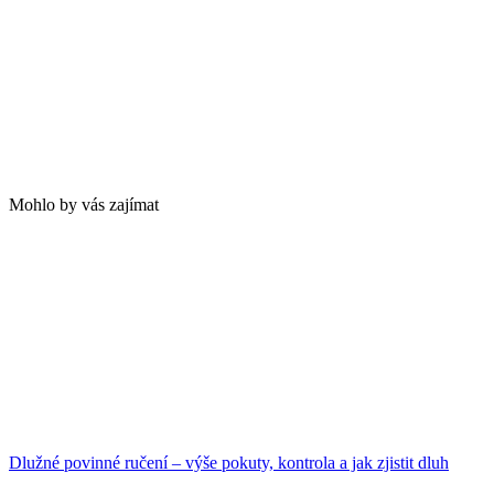
Mohlo by vás zajímat
Dlužné povinné ručení – výše pokuty, kontrola a jak zjistit dluh