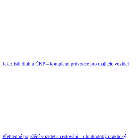
Jak zjistit dluh u ČKP – kompletní průvodce pro majitele vozidel
Přehledné pojištění vozidel a cestování – dlouhodobý praktický