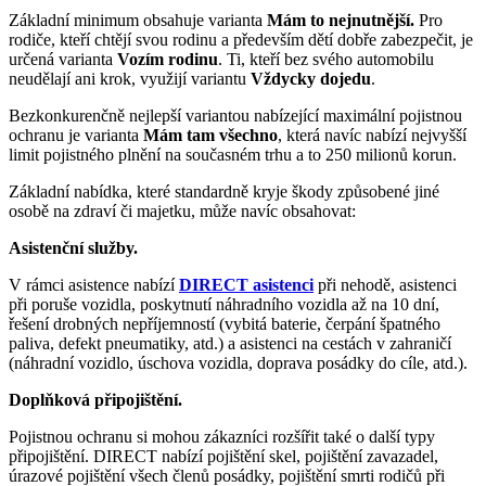
Základní minimum obsahuje varianta
Mám to nejnutnější.
Pro
rodiče, kteří chtějí svou rodinu a především dětí dobře zabezpečit, je
určená varianta
Vozím rodinu
. Ti, kteří bez svého automobilu
neudělají ani krok, využijí variantu
Vždycky dojedu
.
Bezkonkurenčně nejlepší variantou nabízející maximální pojistnou
ochranu je varianta
Mám tam všechno
, která navíc nabízí nejvyšší
limit pojistného plnění na současném trhu a to 250 milionů korun.
Základní nabídka, které standardně kryje škody způsobené jiné
osobě na zdraví či majetku, může navíc obsahovat:
Asistenční služby.
V rámci asistence nabízí
DIRECT asistenci
při nehodě, asistenci
při poruše vozidla, poskytnutí náhradního vozidla až na 10 dní,
řešení drobných nepříjemností (vybitá baterie, čerpání špatného
paliva, defekt pneumatiky, atd.) a asistenci na cestách v zahraničí
(náhradní vozidlo, úschova vozidla, doprava posádky do cíle, atd.).
Doplňková připojištění.
Pojistnou ochranu si mohou zákazníci rozšířit také o další typy
připojištění. DIRECT nabízí pojištění skel, pojištění zavazadel,
úrazové pojištění všech členů posádky, pojištění smrti rodičů při