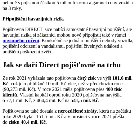
nehodě s pojistnou částkou 5 milionů korun a garanci ceny vozidla
na 3 roky.
Připojištění havarijních rizik.
Pojišťovna DIRECT sice nabízí samostatné havarijní pojištění, ale
havarijní rizika si zákazníci mohou nově připojistit také v rámci
povinného ručení
. Konkrétně se jedná o pojištění nehody vozidla,
pojištění odcizení a vandalismu, pojištění živelných událostí a
pojištění poškození zvěří.
Jak se daří Direct pojišťovně na trhu
Ze rok 2021 vykázala tato pojišťovna
čistý zisk
ve výši
101,6 mil.
Kč
, což je o přibližně 10 mil. Kč více, než v předchozím roce
(90,273 mil. Kč). V roce 2021 měla pojišťovna přes
400 tisíc
klientů
. Vlastní kapitál oproti roku 2020 pojišťovna navýšila
o 77,1 mil. Kč, z 464,4 mil. Kč na
541,5 mil. Kč
.
Pojišťovna se také dostala z
nerozdělené ztráty
, která na začátku
roku 2020 byla –151,5 mil. Kč a v prosinci v roce 2021 přešla
do
zisku 40,4 mil. Kč
.