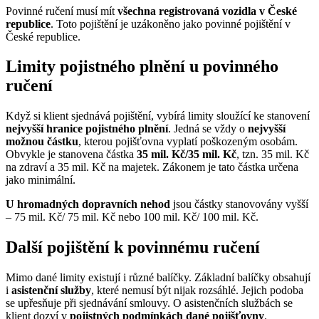
Povinné ručení musí mít
všechna registrovaná vozidla v České
republice
. Toto pojištění je uzákoněno jako povinné pojištění v
České republice.
Limity pojistného plnění u povinného
ručení
Když si klient sjednává pojištění, vybírá limity sloužící ke stanovení
nejvyšší hranice pojistného plnění
. Jedná se vždy o
nejvyšší
možnou částku
, kterou pojišťovna vyplatí poškozeným osobám.
Obvykle je stanovena částka
35 mil. Kč/35 mil. Kč
, tzn. 35 mil. Kč
na zdraví a 35 mil. Kč na majetek. Zákonem je tato částka určena
jako minimální.
U hromadných dopravních nehod
jsou částky stanovovány vyšší
– 75 mil. Kč/ 75 mil. Kč nebo 100 mil. Kč/ 100 mil. Kč.
Další pojištění k povinnému ručení
Mimo dané limity existují i různé balíčky. Základní balíčky obsahují
i
asistenční služby
, které nemusí být nijak rozsáhlé. Jejich podoba
se upřesňuje při sjednávání smlouvy. O asistenčních službách se
klient dozví v
pojistných podmínkách dané pojišťovny
.