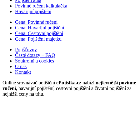
Pojištění auta
Povinné ručení kalkulačka
Havarijní pojištění
Cena: Povinné ručení
Cena: Havarijní pojištění
Cena: Cestovní pojištění
Cena: Pojištění majetku
Pojišťovny
Časté dotazy – FAQ
Soukromí a cookies
O nás
Kontakt
Online srovnávač pojištění
ePojistka.cz
nabízí
nejlevnější povinné
ručení
, havarijní pojištění, cestovní pojištění a životní pojištění za
nejnižší ceny na trhu.