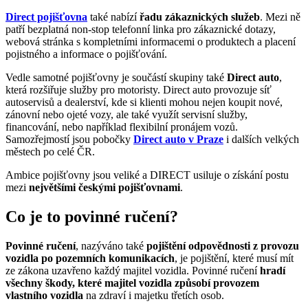
Direct pojišťovna
také nabízí
řadu zákaznických služeb
. Mezi ně
patří bezplatná non-stop telefonní linka pro zákaznické dotazy,
webová stránka s kompletními informacemi o produktech a placení
pojistného a informace o pojišťování.
Vedle samotné pojišťovny je součástí skupiny také
Direct auto
,
která rozšiřuje služby pro motoristy. Direct auto provozuje síť
autoservisů a dealerství, kde si klienti mohou nejen koupit nové,
zánovní nebo ojeté vozy, ale také využít servisní služby,
financování, nebo například flexibilní pronájem vozů.
Samozřejmostí jsou pobočky
Direct auto v Praze
i dalších velkých
městech po celé ČR.
Ambice pojišťovny jsou veliké a DIRECT usiluje o získání postu
mezi
největšími českými pojišťovnami
.
Co je to povinné ručení?
Povinné ručení
, nazýváno také
pojištění odpovědnosti z provozu
vozidla po pozemních komunikacích
, je pojištění, které musí mít
ze zákona uzavřeno každý majitel vozidla. Povinné ručení
hradí
všechny škody, které majitel vozidla způsobí provozem
vlastního vozidla
na zdraví i majetku třetích osob.