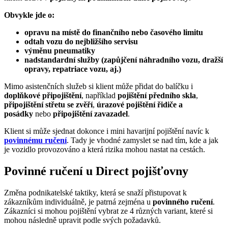
Obvykle jde o:
opravu na místě do finančního nebo časového limitu
odtah vozu do nejbližšího servisu
výměnu pneumatiky
nadstandardní služby (zapůjčení náhradního vozu, dražší
opravy, repatriace vozu, aj.)
Mimo asistenčních služeb si klient může přidat do balíčku i
doplňkové připojištění
, například
pojištění předního skla
,
připojištění střetu se zvěří
,
úrazové pojištění řidiče a
posádky
nebo
připojištění zavazadel
.
Klient si může sjednat dokonce i mini havarijní pojištění navíc k
povinnému ručení
. Tady je vhodné zamyslet se nad tím, kde a jak
je vozidlo provozováno a která rizika mohou nastat na cestách.
Povinné ručení u Direct pojišťovny
Změna podnikatelské taktiky, která se snaží přistupovat k
zákazníkům individuálně, je patrná zejména u
povinného ručení
.
Zákazníci si mohou pojištění vybrat ze 4 různých variant, které si
mohou následně upravit podle svých požadavků.