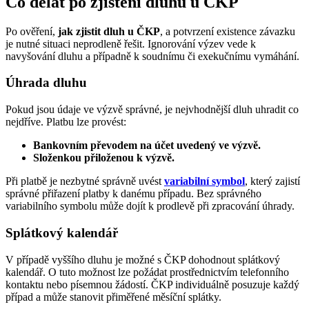
Co dělat po zjištění dluhu u ČKP
Po ověření,
jak zjistit dluh u ČKP
, a potvrzení existence závazku
je nutné situaci neprodleně řešit. Ignorování výzev vede k
navyšování dluhu a případně k soudnímu či exekučnímu vymáhání.
Úhrada dluhu
Pokud jsou údaje ve výzvě správné, je nejvhodnější dluh uhradit co
nejdříve. Platbu lze provést:
Bankovním převodem na účet uvedený ve výzvě.
Složenkou přiloženou k výzvě.
Při platbě je nezbytné správně uvést
variabilní symbol
, který zajistí
správné přiřazení platby k danému případu. Bez správného
variabilního symbolu může dojít k prodlevě při zpracování úhrady.
Splátkový kalendář
V případě vyššího dluhu je možné s ČKP dohodnout splátkový
kalendář. O tuto možnost lze požádat prostřednictvím telefonního
kontaktu nebo písemnou žádostí. ČKP individuálně posuzuje každý
případ a může stanovit přiměřené měsíční splátky.