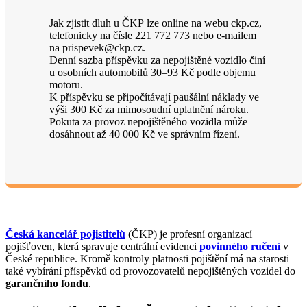
Jak zjistit dluh u ČKP lze online na webu ckp.cz,
telefonicky na čísle 221 772 773 nebo e-mailem
na prispevek@ckp.cz.
Denní sazba příspěvku za nepojištěné vozidlo činí
u osobních automobilů 30–93 Kč podle objemu
motoru.
K příspěvku se připočítávají paušální náklady ve
výši 300 Kč za mimosoudní uplatnění nároku.
Pokuta za provoz nepojištěného vozidla může
dosáhnout až 40 000 Kč ve správním řízení.
Česká kancelář pojistitelů
(ČKP) je profesní organizací
pojišťoven, která spravuje centrální evidenci
povinného ručení
v
České republice. Kromě kontroly platnosti pojištění má na starosti
také vybírání příspěvků od provozovatelů nepojištěných vozidel do
garančního fondu
.