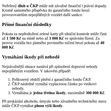
Neřešený
dluh u ČKP
může mít závažné finanční i právní dopady.
Kromě samotného příspěvku do garančního fondu hrozí
provozovatelům nepojištěných vozidel další sankce.
Přímé finanční důsledky
Pokuta za nepředložení zelené karty při silniční kontrole může činit
až
1 500 Kč
na místě nebo až
3 000 Kč
ve správním řízení. Za
provoz vozidla bez platného povinného ručení hrozí pokuta až
40
000 Kč
.
Vymáhání škody při nehodě
Nejzávažnější situace nastává při způsobení dopravní nehody
nepojištěným vozidlem. V takovém případě:
Poškozený obdrží plnění z garančního fondu ČKP.
ČKP následně vymáhá vyplacenou částku po viníkovi
nehody.
Vymáhána je
jedna třetina škody
, maximálně
300 000 Kč
.
Při prokázání alkoholu, úmyslu nebo závadného technického stavu
může ČKP vymáhat
plnou výši škody
.