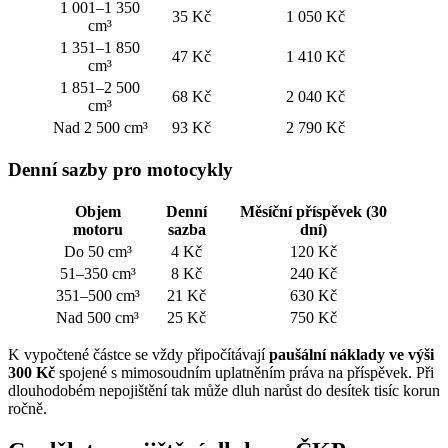
1 001–1 350
35 Kč
1 050 Kč
cm³
1 351–1 850
47 Kč
1 410 Kč
cm³
1 851–2 500
68 Kč
2 040 Kč
cm³
Nad 2 500 cm³
93 Kč
2 790 Kč
Denní sazby pro motocykly
Objem
Denní
Měsíční příspěvek (30
motoru
sazba
dní)
Do 50 cm³
4 Kč
120 Kč
51–350 cm³
8 Kč
240 Kč
351–500 cm³
21 Kč
630 Kč
Nad 500 cm³
25 Kč
750 Kč
K vypočtené částce se vždy připočítávají
paušální náklady ve výši
300 Kč
spojené s mimosoudním uplatněním práva na příspěvek. Při
dlouhodobém nepojištění tak může dluh narůst do desítek tisíc korun
ročně.