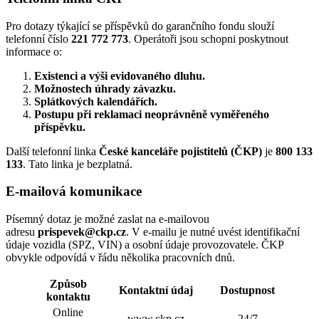
Pro dotazy týkající se příspěvků do garančního fondu slouží
telefonní číslo
221 772 773
. Operátoři jsou schopni poskytnout
informace o:
Existenci a výši evidovaného dluhu.
Možnostech úhrady závazku.
Splátkových kalendářích.
Postupu při reklamaci neoprávněně vyměřeného
příspěvku.
Další telefonní linka
České kanceláře pojistitelů (ČKP)
je
800 133
133
. Tato linka je bezplatná.
E-mailová komunikace
Písemný dotaz je možné zaslat na e-mailovou
adresu
prispevek@ckp.cz
. V e-mailu je nutné uvést identifikační
údaje vozidla (SPZ, VIN) a osobní údaje provozovatele. ČKP
obvykle odpovídá v řádu několika pracovních dnů.
Způsob
Kontaktní údaj
Dostupnost
kontaktu
Online
www.ckp.cz
24/7