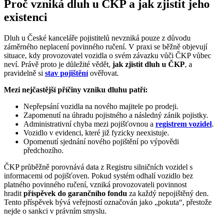
Proč vzniká dluh u ČKP a jak zjistit jeho
existenci
Dluh u České kanceláře pojistitelů nevzniká pouze z důvodu
záměrného neplacení povinného ručení. V praxi se běžně objevují
situace, kdy provozovatel vozidla o svém závazku vůči ČKP vůbec
neví. Právě proto je důležité vědět,
jak zjistit dluh u ČKP
, a
pravidelně si
stav pojištění
ověřovat.
Mezi nejčastější příčiny vzniku dluhu patří:
Nepřepsání vozidla na nového majitele po prodeji.
Zapomenutí na úhradu pojistného a následný zánik pojistky.
Administrativní chyba mezi pojišťovnou a
registrem vozidel
.
Vozidlo v evidenci, které již fyzicky neexistuje.
Opomenutí sjednání nového pojištění po výpovědi
předchozího.
ČKP průběžně porovnává data z Registru silničních vozidel s
informacemi od pojišťoven. Pokud systém odhalí vozidlo bez
platného povinného ručení, vzniká provozovateli povinnost
hradit
příspěvek do garančního fondu
za každý nepojištěný den.
Tento příspěvek bývá veřejností označován jako „pokuta“, přestože
nejde o sankci v právním smyslu.