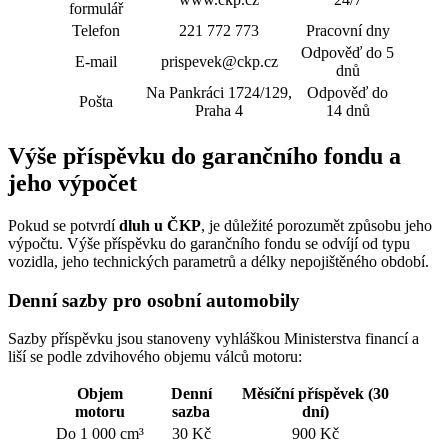
formulář
Telefon
221 772 773
Pracovní dny
Odpověď do 5
E-mail
prispevek@ckp.cz
dnů
Na Pankráci 1724/129,
Odpověď do
Pošta
Praha 4
14 dnů
Výše příspěvku do garančního fondu a
jeho výpočet
Pokud se potvrdí
dluh u ČKP
, je důležité porozumět způsobu jeho
výpočtu. Výše příspěvku do garančního fondu se odvíjí od typu
vozidla, jeho technických parametrů a délky nepojištěného období.
Denní sazby pro osobní automobily
Sazby příspěvku jsou stanoveny vyhláškou Ministerstva financí a
liší se podle zdvihového objemu válců motoru:
Objem
Denní
Měsíční příspěvek (30
motoru
sazba
dní)
Do 1 000 cm³
30 Kč
900 Kč