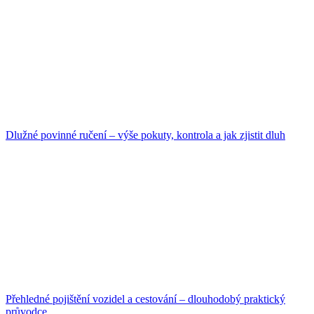
Dlužné povinné ručení – výše pokuty, kontrola a jak zjistit dluh
Přehledné pojištění vozidel a cestování – dlouhodobý praktický
průvodce