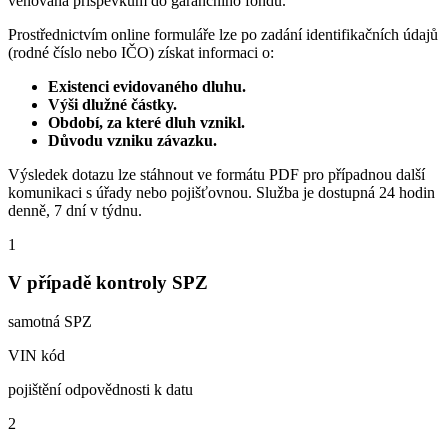
věnovaná příspěvkům do garančního fondu.
Prostřednictvím online formuláře lze po zadání identifikačních údajů
(rodné číslo nebo IČO) získat informaci o:
Existenci evidovaného dluhu.
Výši dlužné částky.
Období, za které dluh vznikl.
Důvodu vzniku závazku.
Výsledek dotazu lze stáhnout ve formátu PDF pro případnou další
komunikaci s úřady nebo pojišťovnou. Služba je dostupná 24 hodin
denně, 7 dní v týdnu.
1
V případě kontroly SPZ
samotná SPZ
VIN kód
pojištění odpovědnosti k datu
2