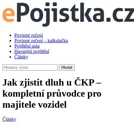
Povinné ručení
Povinné ručení – kalkulačka
Pojištění auta
Havarijní pojištění
Články
Hledat
Jak zjistit dluh u ČKP –
kompletní průvodce pro
majitele vozidel
Články