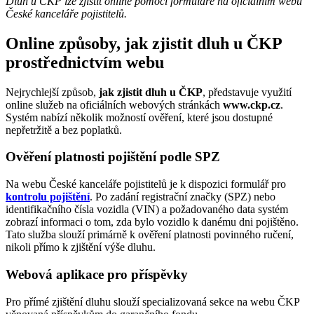
Dluh u ČKP lze zjistit online pomocí formuláře na oficiálním webu
České kanceláře pojistitelů.
Online způsoby, jak zjistit dluh u ČKP
prostřednictvím webu
Nejrychlejší způsob,
jak zjistit dluh u ČKP
, představuje využití
online služeb na oficiálních webových stránkách
www.ckp.cz
.
Systém nabízí několik možností ověření, které jsou dostupné
nepřetržitě a bez poplatků.
Ověření platnosti pojištění podle SPZ
Na webu České kanceláře pojistitelů je k dispozici formulář pro
kontrolu pojištění
. Po zadání registrační značky (SPZ) nebo
identifikačního čísla vozidla (VIN) a požadovaného data systém
zobrazí informaci o tom, zda bylo vozidlo k danému dni pojištěno.
Tato služba slouží primárně k ověření platnosti povinného ručení,
nikoli přímo k zjištění výše dluhu.
Webová aplikace pro příspěvky
Pro přímé zjištění dluhu slouží specializovaná sekce na webu ČKP