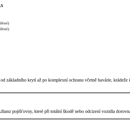
AX
ířené)
ířené)
od základního krytí až po komplexní ochranu včetně havárie, krádeže i
llianz pojišťovny, které při totální škodě nebo odcizení vozidla dorovn
y