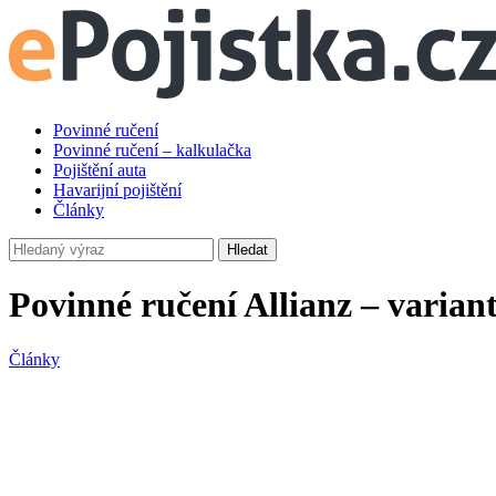
Povinné ručení
Povinné ručení – kalkulačka
Pojištění auta
Havarijní pojištění
Články
Hledat
Povinné ručení Allianz – variant
Články