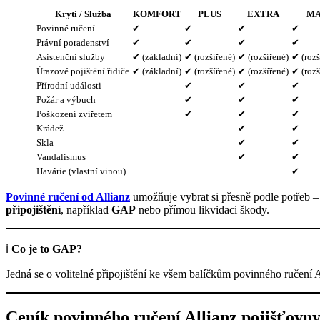
Krytí / Služba
KOMFORT
PLUS
EXTRA
M
Povinné ručení
✔
✔
✔
✔
Právní poradenství
✔
✔
✔
✔
Asistenční služby
✔ (základní)
✔ (rozšířené)
✔ (rozšířené)
✔ (rozš
Úrazové pojištění řidiče
✔ (základní)
✔ (rozšířené)
✔ (rozšířené)
✔ (rozš
Přírodní události
✔
✔
✔
Požár a výbuch
✔
✔
✔
Poškození zvířetem
✔
✔
✔
Krádež
✔
✔
Skla
✔
✔
Vandalismus
✔
✔
Havárie (vlastní vinou)
✔
Povinné ručení od Allianz
umožňuje vybrat si přesně podle potřeb – 
připojištění
, například
GAP
nebo přímou likvidaci škody.
ℹ️
Co je to GAP?
Jedná se o volitelné připojištění ke všem balíčkům povinného ručení A
Ceník povinného ručení Allianz pojišťovn