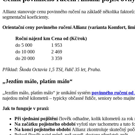
Allianz stanovuje cenu povinného ručení na základě několika faktorů: s
segmentační koeficienty.
Orientační ceny povinného ručení Allianz (varianta Komfort, limit
Roční nájezd km
Cena od (Kč/rok)
do 5 000
1 953
do 10 000
2 469
do 20 000
3 359
Příklad: Škoda Octavia 1,5 TSI, řidič 35 let, Praha.
„Jezdím málo, platím málo“
„Jezdím málo, platím málo“ je unikátní systém
povinného ručení od 
najedou méně kilometrů – typicky občasné řidiče, seniory nebo majite
Jak to funguje v praxi:
Při sjednání pojištění
člověk odhadne, kolik kilometrů za rok 
Na začátku pojistného období
vyfotí stav tachometru a tuto f
Na konci pojistného období
Allianz zkontroluje skutečný poče
Pokud člověk najel méně, než uvedl, dostane přeplatek zpět.