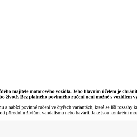
dého majitele motorového vozidla. Jeho hlavním účelem je chránit
bo životě. Bez platného povinného ručení není možné s vozidlem v
hu a nabízí povinné ručení ve čtyřech variantách, které se liší rozsahy
proti přírodním živlům, vandalismu nebo havárii. Jaké jsou konkrétní m