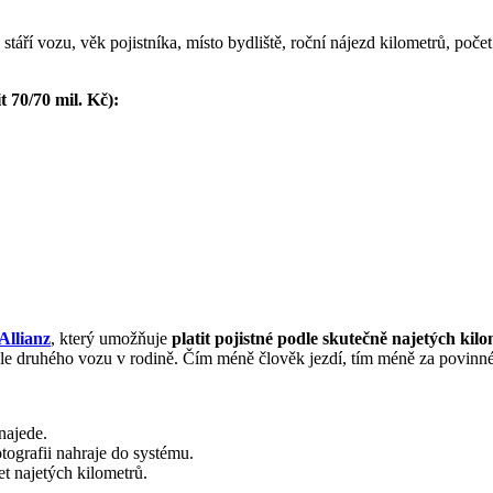
táří vozu, věk pojistníka, místo bydliště, roční nájezd kilometrů, počet
 70/70 mil. Kč):
Allianz
, který umožňuje
platit pojistné podle skutečně najetých kil
le druhého vozu v rodině. Čím méně člověk jezdí, tím méně za povinné 
najede.
otografii nahraje do systému.
t najetých kilometrů.