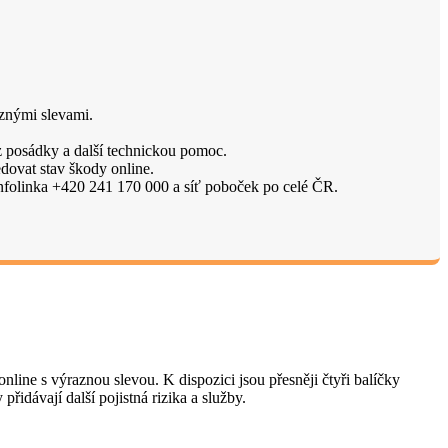
aznými slevami.
z posádky a další technickou pomoc.
edovat stav škody online.
í infolinka +420 241 170 000 a síť poboček po celé ČR.
nline s výraznou slevou. K dispozici jsou přesněji čtyři balíčky
přidávají další pojistná rizika a služby.