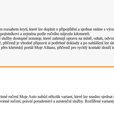
 rozsahem krytí, které lze doplnit o připojištění a sjednat online s výr
 pojistníkovi a zejména podle ročního nájezdu kilometrů.
služby dostupné nonstop, které zahrnují opravu na místě, odtah, odvo
, přičemž je vhodné připravit si potřebné doklady a po nahlášení lze sl
t přes klientský portál Moje Allianz, přičemž pro rychlý kontakt slouž
inné ručení Moje Auto nabízí několik variant, které lze snadno sjednat o
inné ručení, právní poradenství a asistenční služby. Rozšířené varianty 