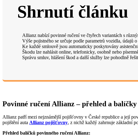
Shrnutí článku
Allianz nabízí povinné ručení ve čtyřech variantách s různým
Výše pojistného se určuje podle parametrů vozidla, údajů o
Ke každé smlouvě jsou automaticky poskytovány asistenční 
Škodu lze nahlásit online, telefonicky, osobně nebo písemně
Správu smluv, hlášení škod a další služby lze pohodlně řeši
Povinné ručení Allianz – přehled a balíčky
Allianz patří mezi nejznámější pojišťovny v České republice a její pov
pojištění auta
Allianz pojišťovny
, z nichž každý zahrnuje základní pov
Přehled balíčků povinného ručení Allianz: