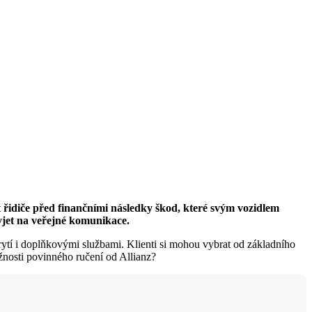
 řidiče před finančními následky škod, které svým vozidlem
yjet na veřejné komunikace.
 krytí i doplňkovými službami. Klienti si mohou vybrat od základního
ožnosti povinného ručení od Allianz?