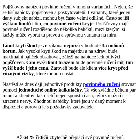
Pojišťovny nabízejí povinné ručení v mnoha variantách. Nejen, že
se liší nabídky pojišťoven a poskytovatelů. I varianty, které jeden
daný subjekt nabízí, mohou být často velmi odlišné. Často se liší
výškou limitů
i tím,
co povinné ručení kryje
. Pojišťovny mají
povinné ručení rozděleno do několika balíčků, mezi kterými si
každý může vybrat tu pravou a správnou variantu na míru.
Limit krytí škod
je ze zákona
nejnižší
v hodnotě
35 milionů
korun
. Jak vysoké krytí škod na majetku a na zdraví bude
maximální balíček obsahovat, záleží na nabídce jednotlivých
pojišťoven.
Čím vyšší limit hrazení
bude povinné ručení mít,
tím
vyšší bude i jeho cena
. Zároveň bude ale klient
více kryt před
různými riziky
, které mohou nastat.
Naštěstí se dnes dají jednotlivé produkty
povinného ručení
srovnat
pomocí
jednoduché online kalkulačky
. Ta vše zvládne během pár
minut a klientovi tak ušetří nejen spoustu času, nýbrž možná i
ztracené nervy. Zhodnotí nabídky, které jsou v daný moment k
dispozici a porovná je s požadavky zadavatele.
Až
64 % řidičů
zbytečně přeplácí své povinné ručení.