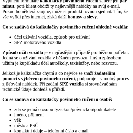
Vyplnění formuláře
kalkulačky povinného ručení
zabere jen
pár
minut
, poté klient obdrží ty nejlevnější nabídky na svůj e-mail.
Pokud ho některá zaujme, může si produkt rovnou sjednat. Tím, že
vše vyřídí přes internet, získá další
bonusy a slevy
.
Co se zadává do kalkulačky povinného ručení ohledně vozidla:
účel užívání vozidla, způsob pro užívání
SPZ motorového vozidla
Způsob užití vozidla
je v nejčastějším případě pro běžnou potřebu.
Jedná se o užívání vozidla v běžném provozu. Jiným způsobem
užitím je kupříkladu účel autoškoly, taxislužby, nebo rozvozu.
Jelikož je kalkulačka chytrá a co nejvíce se snaží
žadatelům
pomoci s výběrem povinného ručení
, podporuje i samotný proces
zjišťování nabídek. Při zadání
SPZ vozidla
si srovnávač sám
technické údaje dohledá a přiřadí.
Co se zadává do kalkulačky povinného ručení o osobě:
zda se jedná o osobu fyzickou/právnickou/podnikatele
jméno, příjmení
věk
město a PSČ
kontaktní údaje – telefonní číslo a email