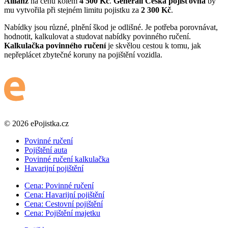
Allianz
na cenu kolem
4 500 Kč
.
Generali Česká pojišťovna
by
mu vytvořila při stejném limitu pojistku za
2 300 Kč
.
Nabídky jsou různé, plnění škod je odlišné. Je potřeba porovnávat,
hodnotit, kalkulovat a studovat nabídky povinného ručení.
Kalkulačka povinného ručení
je skvělou cestou k tomu, jak
nepřeplácet zbytečné koruny na pojištění vozidla.
© 2026 ePojistka.cz
Povinné ručení
Pojištění auta
Povinné ručení kalkulačka
Havarijní pojištění
Cena: Povinné ručení
Cena: Havarijní pojištění
Cena: Cestovní pojištění
Cena: Pojištění majetku