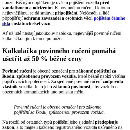
nouze. Běžným doplňkem je ovšem pojištění vozidla
před
vandalismem a odcizením
. K povinnému ručení, i k tomu
nejlevnějšímu, se dá smluvit
připojištění
. Nejčastěji si lidé
připojišťují
ochranu zavazadel a osobních věcí,
pojištění čelního
skla
i ostatních skel vozu
.
Ať už lidé hledají jakoukoliv nabídku, nejlevnější povinné ručení
kalkulačkou jim k tomu pomůže.
Kalkulačka povinného ručení pomáhá
ušetřit až 50 % běžné ceny
Povinné ručení
je obecné označení pro
zákonné pojištění za
škodu, způsobenou provozem vozidla
, které běžně nabízí většina
pojišťovacích společností. Za sjednané povinné ručení
zodpovídá
vlastník
vozidla. Je to jeho
zákonná povinnost
, aby vozidlo na
pozemních komunikacích tuto pojistku mělo.
Povinné ručení je obecné označení pro zákonné
pojištění za škodu, způsobenou provozem vozidla.
Na rozdíl od ostatních typů pojištění jeho sjednání
předepisuje
zákon
, a to majiteli každého registrovaného vozidla užívaného na