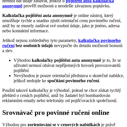
nemusí bát údaje zadávat, jelikož u
pojištění auta kalkulačka
anonymně
prověří možnosti a neodešle závaznou poptávku.
Kalkulačka pojištění auta anonymně
je online nástroj, který
umožňuje rychle a snadno zjistit orientační cenu povinného ručení,
aniž by se musely zadávat své osobní údaje, jako je jméno, adresa
nebo kontaktní informace.
Jelikož nejsou zohledněny tyto parametry,
kalkulačka povinného
ručení
bez osobních údajů
nevypočte do detailu možnosti bonusů
a slev.
Výhodou
kalkulačky pojištění auta anonymně
je to, že se
uživatel nemusí obávat nepříjemných hovorů provozovatelů
pojištění
Nevýhodou je pouze orientační představa o skutečné nabídce,
jelikož nedojde ke
spočítání povinného ručení
.
Použití takové kalkulačky je výhodné, pokud se chce získat rychlý
přehled o cenách pojištění, aniž by žadatel byl bombardován
reklamními emaily nebo telefonáty od pojišťovacích společností.
Srovnávač pro povinné ručení online
Výhodou pro
zorientování se v cenových nabídkách
je právě