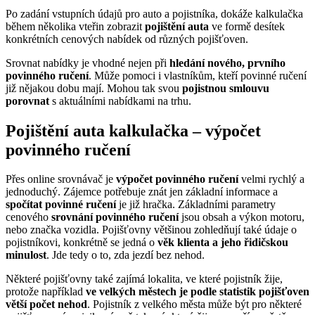
Po zadání vstupních údajů pro auto a pojistníka, dokáže kalkulačka
během několika vteřin zobrazit
pojištění auta
ve formě desítek
konkrétních cenových nabídek od různých pojišťoven.
Srovnat nabídky je vhodné nejen při
hledání nového, prvního
povinného ručení
. Může pomoci i vlastníkům, kteří povinné ručení
již nějakou dobu mají. Mohou tak svou
pojistnou smlouvu
porovnat
s aktuálními nabídkami na trhu.
Pojištění auta kalkulačka – výpočet
povinného ručení
Přes online srovnávač je
výpočet povinného ručení
velmi rychlý a
jednoduchý. Zájemce potřebuje znát jen základní informace a
spočítat povinné ručení
je již hračka. Základními parametry
cenového
srovnání povinného ručení
jsou obsah a výkon motoru,
nebo značka vozidla. Pojišťovny většinou zohledňují také údaje o
pojistníkovi, konkrétně se jedná o
věk klienta a jeho řidičskou
minulost
. Jde tedy o to, zda jezdí bez nehod.
Některé pojišťovny také zajímá lokalita, ve které pojistník žije,
protože například
ve velkých městech je podle statistik pojišťoven
větší počet nehod
. Pojistník z velkého města může být pro některé