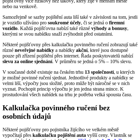
pojišťovny více rizikový než takový, který žije v menším městě
nebo na venkově.
Samozřejmě se sazby pojištění auta liší také v závislosti na tom, jestli
je vozidlo užíváno pro
soukromé účely
, či se jedná o
firemní
vozidlo
. Každá pojišťovna nabízí také různé
výhody a bonusy
,
kterými se svou nabídku snaží zvýhodnit před ostatními.
Některé pojišťovny přes kalkulačku povinného ručení zobrazují také
různé
neveřejné nabídky
a nabídky
akční
, které jsou dostupné
pouze při zřízení pojištění přes internet. Řada poskytovatelů nabízí
slevu za
online sjednání
. V průměru se jedná o 5% – 10% slevu.
V současné době existuje na českém trhu
13 společností
, u kterých
je možné povinné ručení sjednat. Jednotlivé produkty a nabídky se
velmi liší, výpočty jsou složité, proto může být náročné se v nich
vyznat. Pochopit princip výpočtu je jen jedna strana mince. K
prostudování všech nabídek na trhu je potřeba velká spousta času.
Kalkulačka povinného ručení bez
osobních údajů
Některé pojišťovny pro pojistníka žijícího ve velkém městě
vypočítají přes
kalkulačku pojištění auta
vyšší ceny. Vlastník se