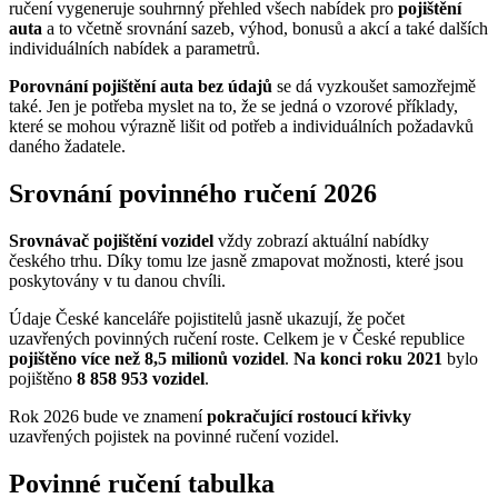
ručení vygeneruje souhrnný přehled všech nabídek pro
pojištění
auta
a to včetně srovnání sazeb, výhod, bonusů a akcí a také dalších
individuálních nabídek a parametrů.
Porovnání pojištění auta bez údajů
se dá vyzkoušet samozřejmě
také. Jen je potřeba myslet na to, že se jedná o vzorové příklady,
které se mohou výrazně lišit od potřeb a individuálních požadavků
daného žadatele.
Srovnání povinného ručení 2026
Srovnávač pojištění vozidel
vždy zobrazí aktuální nabídky
českého trhu. Díky tomu lze jasně zmapovat možnosti, které jsou
poskytovány v tu danou chvíli.
Údaje České kanceláře pojistitelů jasně ukazují, že počet
uzavřených povinných ručení roste. Celkem je v České republice
pojištěno více než 8,5 milionů vozidel
.
Na konci roku 2021
bylo
pojištěno
8 858 953 vozidel
.
Rok 2026 bude ve znamení
pokračující rostoucí křivky
uzavřených pojistek na povinné ručení vozidel.
Povinné ručení tabulka