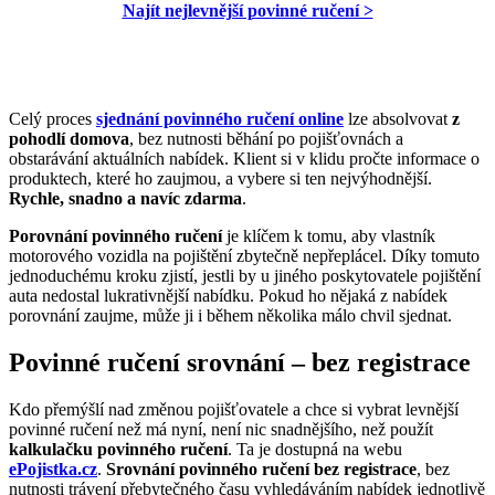
Najít nejlevnější povinné ručení >
Celý proces
sjednání povinného ručení online
lze absolvovat
z
pohodlí domova
, bez nutnosti běhání po pojišťovnách a
obstarávání aktuálních nabídek. Klient si v klidu pročte informace o
produktech, které ho zaujmou, a vybere si ten nejvýhodnější.
Rychle, snadno a navíc zdarma
.
Porovnání povinného ručení
je klíčem k tomu, aby vlastník
motorového vozidla na pojištění zbytečně nepřeplácel. Díky tomuto
jednoduchému kroku zjistí, jestli by u jiného poskytovatele pojištění
auta nedostal lukrativnější nabídku. Pokud ho nějaká z nabídek
porovnání zaujme, může ji i během několika málo chvil sjednat.
Povinné ručení srovnání – bez registrace
Kdo přemýšlí nad změnou pojišťovatele a chce si vybrat levnější
povinné ručení než má nyní, není nic snadnějšího, než použít
kalkulačku povinného ručení
. Ta je dostupná na webu
ePojistka.cz
.
Srovnání povinného ručení bez registrace
, bez
nutnosti trávení přebytečného času vyhledáváním nabídek jednotlivě