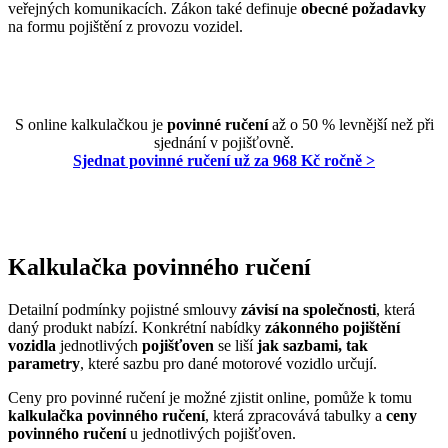
veřejných komunikacích. Zákon také definuje
obecné požadavky
na formu pojištění z provozu vozidel.
S online kalkulačkou je
povinné ručení
až o 50 % levnější než při
sjednání v pojišťovně.
Sjednat povinné ručení už za 968 Kč ročně >
Kalkulačka povinného ručení
Detailní podmínky pojistné smlouvy
závisí na společnosti
, která
daný produkt nabízí. Konkrétní nabídky
zákonného pojištění
vozidla
jednotlivých
pojišťoven
se liší
jak sazbami, tak
parametry
, které sazbu pro dané motorové vozidlo určují.
Ceny pro povinné ručení je možné zjistit online, pomůže k tomu
kalkulačka povinného ručení
, která zpracovává tabulky a
ceny
povinného ručení
u jednotlivých pojišťoven.