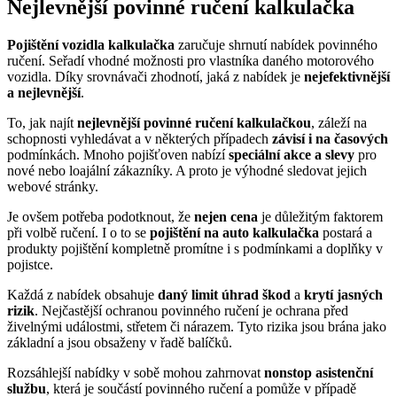
Nejlevnější povinné ručení kalkulačka
Pojištění vozidla kalkulačka
zaručuje shrnutí nabídek povinného
ručení. Seřadí vhodné možnosti pro vlastníka daného motorového
vozidla. Díky srovnávači zhodnotí, jaká z nabídek je
nejefektivnější
a nejlevnější
.
To, jak najít
nejlevnější povinné ručení kalkulačkou
, záleží na
schopnosti vyhledávat a v některých případech
závisí i na časových
podmínkách. Mnoho pojišťoven nabízí
speciální akce a slevy
pro
nové nebo loajální zákazníky. A proto je výhodné sledovat jejich
webové stránky.
Je ovšem potřeba podotknout, že
nejen cena
je důležitým faktorem
při volbě ručení. I o to se
pojištění na auto kalkulačka
postará a
produkty pojištění kompletně promítne i s podmínkami a doplňky v
pojistce.
Každá z nabídek obsahuje
daný limit úhrad škod
a
krytí jasných
rizik
. Nejčastější ochranou povinného ručení je ochrana před
živelnými událostmi, střetem či nárazem. Tyto rizika jsou brána jako
základní a jsou obsaženy v řadě balíčků.
Rozsáhlejší nabídky v sobě mohou zahrnovat
nonstop asistenční
službu
, která je součástí povinného ručení a pomůže v případě