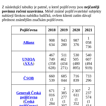
Z následující tabulky je patrné, u které pojišťovny jsou
nejčastěji
povinná ručení uzavírána
. Méně známé pojišťovatelské subjekty
nabízejí širokou nabídku balíčků, ovšem klienti zatím dávají
přednost známějším značkám pojišťoven.
Pojišťovna
2018
2019
2020
2021
1
908
943
987
Allianz
058
634
280
376
736
467
511
530
540
UNIQA
749
462
505
607
(
AXA
)
(358
(434
(480
(494
628)
271)
895)
919)
660
685
716
733
ČSOB
539
044
839
296
2
2
671
2 307
Generali Česká
385
237
016
611
pojišťovna
277
574
(1
(1
(
Česká
(1
(1
284
352
pojišťovna
)
307
414