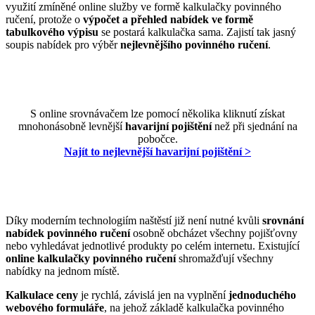
využití zmíněné online služby ve formě kalkulačky povinného
ručení, protože o
výpočet a přehled nabídek ve formě
tabulkového výpisu
se postará kalkulačka sama. Zajistí tak jasný
soupis nabídek pro výběr
nejlevnějšího povinného ručení
.
S online srovnávačem lze pomocí několika kliknutí získat
mnohonásobně levnější
havarijní pojištění
než při sjednání na
pobočce.
Najít to nejlevnější havarijní pojištění >
Díky moderním technologiím naštěstí již není nutné kvůli
srovnání
nabídek povinného ručení
osobně obcházet všechny pojišťovny
nebo vyhledávat jednotlivé produkty po celém internetu. Existující
online kalkulačky povinného ručení
shromažďují všechny
nabídky na jednom místě.
Kalkulace ceny
je rychlá, závislá jen na vyplnění
jednoduchého
webového formuláře
, na jehož základě kalkulačka povinného