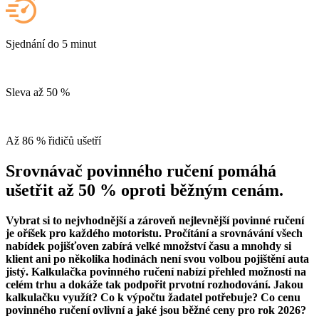
Sjednání do 5 minut
Sleva až 50 %
Až 86 % řidičů ušetří
Srovnávač povinného ručení pomáhá
ušetřit až 50 % oproti běžným cenám.
Vybrat si to nejvhodnější a zároveň nejlevnější povinné ručení
je oříšek pro každého motoristu. Pročítání a srovnávání všech
nabídek pojišťoven zabírá velké množství času a mnohdy si
klient ani po několika hodinách není svou volbou pojištění auta
jistý. Kalkulačka povinného ručení nabízí přehled možností na
celém trhu a dokáže tak podpořit prvotní rozhodování. Jakou
kalkulačku využít? Co k výpočtu žadatel potřebuje? Co cenu
povinného ručení ovlivní a jaké jsou běžné ceny pro rok 2026?