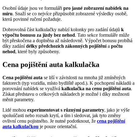
Osobní údaje jsou ve formuláři
pro jasné zobrazení nabídek na
míru
. Snaží se co nejvíce přizpůsobit zobrazené výsledky osobě,
která povinné ručení požaduje.
Dobrovolná část kalkulačky nabízí kolonky pro zadání údajů
k
výpočtu bonusu za jízdy bez nehod
. Tato sekce formuláře může
být přeskočena a doplněna až následovně. Výpočet bonusu probíhá
díky zadání
délky předchozích zákonných
pojištění
a
počtu
nehod
, které byly způsobeny.
Cena pojištění auta kalkulačka
Cena pojištění auta
se liší v závislosti na mnoha již zmíněných
faktorech (typ vozidla, místo bydliště apod.). K pochopení nákladů a
porovnání nabídek se využívá
kalkulačka na cenu pojištění auta
.
Získat představu o celkových nákladech je možné i díky možnosti
měnit parametry.
Lidé mohou
experimentovat s různými parametry
, jako je výše
spoluúčasti nebo rozsah krytí, a tím i sledovat, jak tyto změny
ovlivní cenu pojistného. Je nutné podotknout, že
cena pojištění
auta kalkulačkou
je pouze orientační.