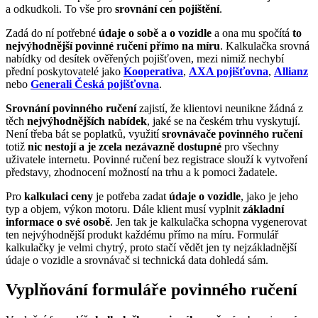
a odkudkoli. To vše pro
srovnání cen pojištění
.
Zadá do ní potřebné
údaje o sobě a o vozidle
a ona mu spočítá
to
nejvýhodnější povinné ručení přímo na míru
. Kalkulačka srovná
nabídky od desítek ověřených pojišťoven, mezi nimiž nechybí
přední poskytovatelé jako
Kooperativa
,
AXA pojišťovna
,
Allianz
nebo
Generali Česká pojišťovna
.
Srovnání povinného ručení
zajistí, že klientovi neunikne žádná z
těch
nejvýhodnějších nabídek
, jaké se na českém trhu vyskytují.
Není třeba bát se poplatků, využití
srovnávače povinného ručení
totiž
nic nestojí a je zcela nezávazně dostupné
pro všechny
uživatele internetu. Povinné ručení bez registrace slouží k vytvoření
představy, zhodnocení možností na trhu a k pomoci žadatele.
Pro
kalkulaci ceny
je potřeba zadat
údaje o vozidle
, jako je jeho
typ a objem, výkon motoru. Dále klient musí vyplnit
základní
informace o své osobě
. Jen tak je kalkulačka schopna vygenerovat
ten nejvýhodnější produkt každému přímo na míru. Formulář
kalkulačky je velmi chytrý, proto stačí vědět jen ty nejzákladnější
údaje o vozidle a srovnávač si technická data dohledá sám.
Vyplňování formuláře povinného ručení