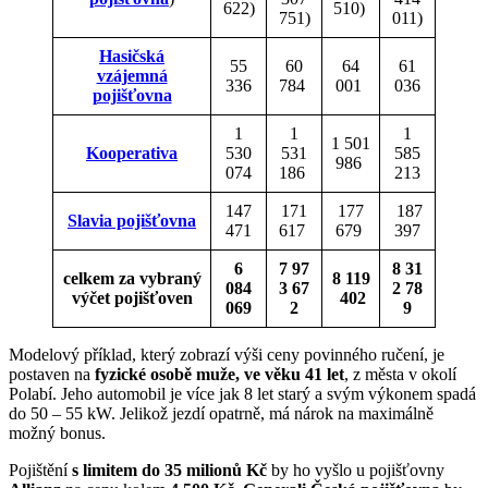
622)
510)
751)
011)
Hasičská
55
60
64
61
vzájemná
336
784
001
036
pojišťovna
1
1
1
1 501
Kooperativa
530
531
585
986
074
186
213
147
171
177
187
Slavia pojišťovna
471
617
679
397
6
7 97
8 31
celkem za vybraný
8 119
084
3 67
2 78
výčet pojišťoven
402
069
2
9
Modelový příklad, který zobrazí výši ceny povinného ručení, je
postaven na
fyzické osobě muže, ve věku 41 let
, z města v okolí
Polabí. Jeho automobil je více jak 8 let starý a svým výkonem spadá
do 50 – 55 kW. Jelikož jezdí opatrně, má nárok na maximálně
možný bonus.
Pojištění
s
limitem do 35 milionů Kč
by ho vyšlo u pojišťovny