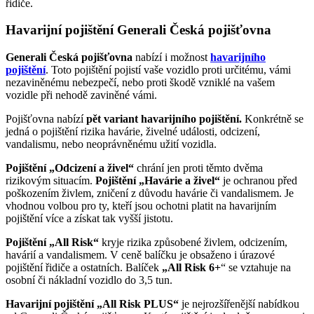
řidiče.
Havarijní pojištění Generali Česká pojišťovna
Generali
Česká pojišťovna
nabízí i možnost
havarijního
pojištění
. Toto pojištění pojistí vaše vozidlo proti určitému, vámi
nezaviněnému nebezpečí, nebo proti škodě vzniklé na vašem
vozidle při nehodě zaviněné vámi.
Pojišťovna nabízí
pět variant havarijního pojištění.
Konkrétně se
jedná o pojištění rizika havárie, živelné události, odcizení,
vandalismu, nebo neoprávněnému užití vozidla.
Pojištění „Odcizení a živel“
chrání jen proti těmto dvěma
rizikovým situacím.
Pojištění „Havárie a živel“
je ochranou před
poškozením živlem, zničení z důvodu havárie či vandalismem. Je
vhodnou volbou pro ty, kteří jsou ochotni platit na havarijním
pojištění více a získat tak vyšší jistotu.
Pojištění „All Risk“
kryje rizika způsobené živlem, odcizením,
havárií a vandalismem. V ceně balíčku je obsaženo i úrazové
pojištění řidiče a ostatních. Balíček
„All Risk
6+
“ se vztahuje na
osobní či nákladní vozidlo do 3,5 tun.
Havarijní pojištění „All Risk PLUS“
je nejrozšířenější nabídkou