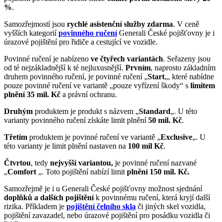
%
.
Samozřejmostí jsou
rychlé asistenční služby zdarma
. V ceně
vyšších kategorií
povinného ručení
Generali České pojišťovny je i
úrazové pojištění pro řidiče a cestující ve vozidle.
Povinné ručení je nabízeno
ve čtyřech variantách
. Seřazeny jsou
od té nejzákladnější k té nejluxusnější.
Prvním
, naprosto základním
druhem povinného ručení, je povinné ručení „
Start
„, které nabídne
pouze povinné ručení ve variantě „pouze vyřízení škody“ s
limitem
plnění 35 mil. Kč
a právní ochranu.
Druhým
produktem je produkt s názvem „
Standard
„. U této
varianty povinného ručení získáte limit plnění
50 mil. Kč
.
Třetím
produktem je povinné ručení ve variantě „
Exclusive
„. U
této varianty je limit plnění nastaven na
100 mil Kč
.
Čtvrtou
, tedy
nejvyšší variantou,
je povinné ručení nazvané
„
Comfort
„. Toto pojištění nabízí limit
plnění 150 mil. Kč.
Samozřejmě je i u Generali České pojišťovny možnost sjednání
doplňků a dalších pojištění
k povinnému ručení, která kryjí další
rizika. Příkladem je
pojištění čelního skla
či jiných skel vozidla,
pojištění zavazadel, nebo úrazové pojištění pro posádku vozidla či