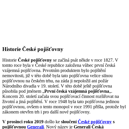
Historie České pojišťovny
Historie
České pojišťovny
se začíná psát někde v roce 1827. V
tomto roce byla v České republice založena vůbec první česká
vzájemná pojišťovna. Prvotním produktem bylo pojištění
nemovitosti, již v této době byla tato pojišťovna velice silnou
pojišťovnou na českém trhu, na záda ji nepoložil ani požár
Národního divadla v 19. století. V této době ještě pojišťovna
působila pod jménem „
První česká vzájemná pojišťovna
„.
Koncem 20. století začala svou pojišťovací činnost rozšiřovat na
životní a jiná pojištění. V roce 1948 byla tato pojišťovna jedinou
pojišťovnou, ovšem o tento monopol v roce 1991 přišla, protože byl
zákonem otevřen trh i pro další nové pojišťovny.
V prosinci roku 2019
došlo ke
sloučení
České pojišťovny
s
pojišťovnou
Generali
. Nový název je
Generali Česká