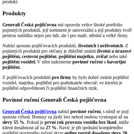
produkt.
Produkty
Generali Česká pojišťovna
má opravdu velice široké portfolio
pojistných produktů, její sortiment je univerzální a její produkty tvoří
pestrou nabídku nejen pro lidi, ale i pro malé, střední a velké firmy.
Nabízí spoustu pojišťovacích produktů,
životních i neživotních
. Z
pojistných produktů pro občany je důležité zmínit
životní a úrazové
pojištění, cestovní pojištění
,
pojištění majetku
,
zvířat
nebo také
pojištění vozidel.
V něm nalezneme
povinné ručení
a
havarijní
pojištění
.
Z pojišťovacích produktů
pro firmy
by bylo dobré zmínit pojištění
vozidel, majetku, pojištění pro podnikatele obecně, ve kterém je
pojištění odpovědnosti či pojištění finančních rizik.
Povinné ručení Generali Česká pojišťovna
Generali Česká pojišťovna
nabízí
povinné ručení
, s nímž se pojí
spousta výhod. Bonusy za jízdy bez nehod mohou vystoupat až na
slevy 55 %
. Pokud je
první rok provozu vozidla bez škod
, může
klient dosáhnout až na
27 %
. Navíc je při sjednání kompletního
pojištění povinného ručení skrze
online portál dosaženo slevy 20