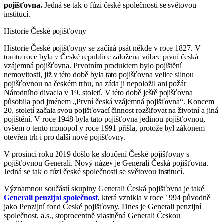
pojišťovna.
Jedná se tak o fúzi české společnosti se světovou
institucí.
Historie České pojišťovny
Historie České pojišťovny se začíná psát někde v roce 1827. V
tomto roce byla v České republice založena vůbec první česká
vzájemná pojišťovna. Prvotním produktem bylo pojištění
nemovitosti, již v této době byla tato pojišťovna velice silnou
pojišťovnou na českém trhu, na záda ji nepoložil ani požár
Národního divadla v 19. století. V této době ještě pojišťovna
působila pod jménem „První česká vzájemná pojišťovna“. Koncem
20. století začala svou pojišťovací činnost rozšiřovat na životní a jiná
pojištění. V roce 1948 byla tato pojišťovna jedinou pojišťovnou,
ovšem o tento monopol v roce 1991 přišla, protože byl zákonem
otevřen trh i pro další nové pojišťovny.
V prosinci roku 2019 došlo ke sloučení České pojišťovny s
pojišťovnou Generali. Nový název je Generali Česká pojišťovna.
Jedná se tak o fúzi české společnosti se světovou institucí.
Významnou součástí skupiny Generali Česká pojišťovna je také
Generali penzijní společnost
, která vznikla v roce 1994 původně
jako Penzijní fond České pojišťovny. Dnes je Generali penzijní
společnost, a.s., stoprocentně vlastněná Generali Českou