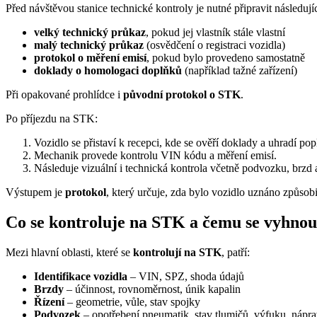
Před návštěvou stanice technické kontroly je nutné připravit následuj
velký technický průkaz
, pokud jej vlastník stále vlastní
malý technický průkaz
(osvědčení o registraci vozidla)
protokol o měření emisí
, pokud bylo provedeno samostatně
doklady o homologaci doplňků
(například tažné zařízení)
Při opakované prohlídce i
původní protokol o STK
.
Po příjezdu na STK:
Vozidlo se přistaví k recepci, kde se ověří doklady a uhradí pop
Mechanik provede kontrolu VIN kódu a měření emisí.
Následuje vizuální i technická kontrola včetně podvozku, brzd a
Výstupem je
protokol
, který určuje, zda bylo vozidlo uznáno způsob
Co se kontroluje na STK a čemu se vyhnou
Mezi hlavní oblasti, které se
kontrolují na STK
, patří:
Identifikace vozidla
– VIN, SPZ, shoda údajů
Brzdy
– účinnost, rovnoměrnost, únik kapalin
Řízení
– geometrie, vůle, stav spojky
Podvozek
– opotřebení pneumatik, stav tlumičů, výfuku, nápr