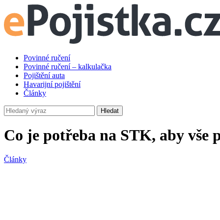
Povinné ručení
Povinné ručení – kalkulačka
Pojištění auta
Havarijní pojištění
Články
Hledat
Co je potřeba na STK, aby vše 
Články