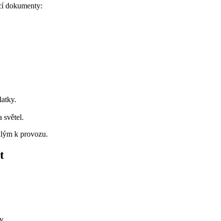
ící dokumenty:
latky.
 světel.
ilým k provozu.
t
av