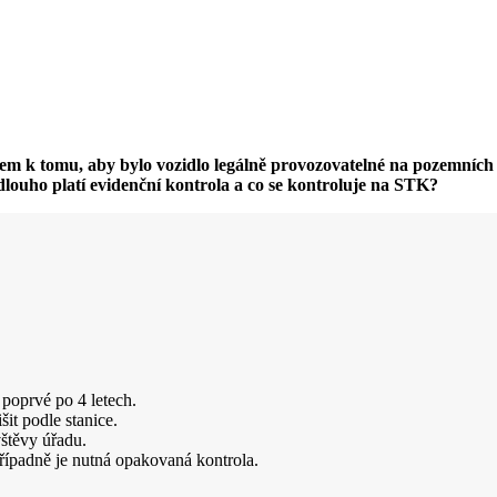
 k tomu, aby bylo vozidlo legálně provozovatelné na pozemních kom
louho platí evidenční kontrola a co se kontroluje na STK?
poprvé po 4 letech.
it podle stanice.
vštěvy úřadu.
řípadně je nutná opakovaná kontrola.