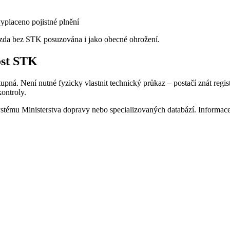
yplaceno pojistné plnění
ízda bez STK posuzována i jako obecné ohrožení.
ost STK
pná. Není nutné fyzicky vlastnit technický průkaz – postačí znát regi
kontroly.
 systému Ministerstva dopravy nebo specializovaných databází. Informace