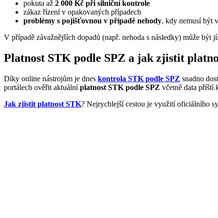
pokuta až
2 000 Kč při silniční kontrole
zákaz řízení v opakovaných případech
problémy s pojišťovnou v případě nehody
, kdy nemusí být v
V případě závažnějších dopadů (např. nehoda s následky) může být j
Platnost STK podle SPZ a jak zjistit platn
Díky online nástrojům je dnes
kontrola STK podle SPZ
snadno dostu
portálech ověřit aktuální
platnost STK podle SPZ
včetně data příští 
Jak zjistit platnost STK
? Nejrychlejší cestou je využití oficiálního