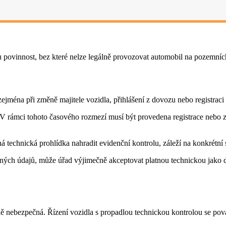
 povinnost, bez které nelze legálně provozovat automobil na pozemní
zejména při změně majitele vozidla, přihlášení z dovozu nebo registrac
 V rámci tohoto časového rozmezí musí být provedena registrace nebo z
á technická prohlídka nahradit evidenční kontrolu, záleží na konkrétní s
ých údajů, může úřad výjimečně akceptovat platnou technickou jako do
ně nebezpečná. Řízení vozidla s propadlou technickou kontrolou se považ