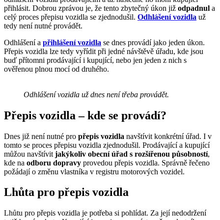
přihlásit. Dobrou zprávou je, že tento zbytečný úkon již
odpadnul
a
celý proces přepisu vozidla se zjednodušil.
Odhlášení vozidla
už
tedy není nutné provádět.
Odhlášení a
přihlášení vozidla
se dnes provádí jako jeden úkon.
Přepis vozidla lze tedy vyřídit při jedné návštěvě úřadu, kde jsou
buď přítomni prodávající i kupující, nebo jen jeden z nich s
ověřenou plnou mocí od druhého.
Odhlášení vozidla už dnes není třeba provádět.
Přepis vozidla – kde se provádí?
Dnes již není nutné pro
přepis vozidla
navštívit konkrétní úřad. I v
tomto se proces přepisu vozidla zjednodušil. Prodávající a kupující
můžou navštívit
jakýkoliv obecní úřad s rozšířenou působností
,
kde na
odboru dopravy
provedou přepis vozidla. Správně řečeno
požádají o změnu vlastníka v registru motorových vozidel.
Lhůta pro přepis vozidla
Lhůtu pro přepis vozidla je potřeba si pohlídat. Za její nedodržení