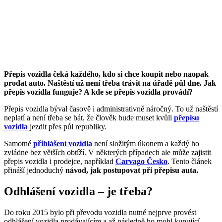
Přepis vozidla čeká každého, kdo si chce koupit nebo naopak
prodat auto. Naštěstí už není třeba trávit na úřadě půl dne. Jak
přepis vozidla funguje? A kde se přepis vozidla provádí?
Přepis vozidla býval časově i administrativně náročný. To už naštěstí
neplatí a není třeba se bát, že člověk bude muset kvůli
přepisu
vozidla
jezdit přes půl republiky.
Samotné
přihlášení vozidla
není složitým úkonem a každý ho
zvládne bez větších obtíží. V některých případech ale může zajistit
přepis vozidla i prodejce, například
Carvago Česko
. Tento článek
přináší jednoduchý
návod, jak postupovat při přepisu auta.
Odhlášení vozidla – je třeba?
Do roku 2015 bylo při převodu vozidla nutné nejprve provést
odhlášení vozidla prodávajícím a až následně ho mohl kupující