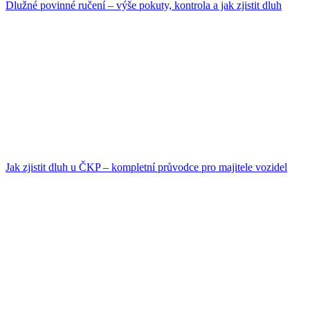
Dlužné povinné ručení – výše pokuty, kontrola a jak zjistit dluh
Jak zjistit dluh u ČKP – kompletní průvodce pro majitele vozidel