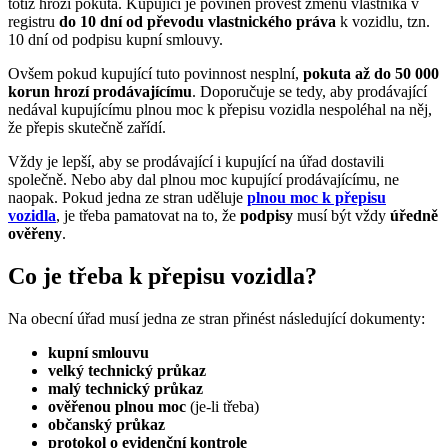
totiž hrozí pokuta. Kupující je povinen provést změnu vlastníka v
registru
do 10 dní od převodu vlastnického práva
k vozidlu, tzn.
10 dní od podpisu kupní smlouvy.
Ovšem pokud kupující tuto povinnost nesplní,
pokuta až do 50 000
korun hrozí prodávajícímu
. Doporučuje se tedy, aby prodávající
nedával kupujícímu plnou moc k přepisu vozidla nespoléhal na něj,
že přepis skutečně zařídí.
Vždy je lepší, aby se prodávající i kupující na úřad dostavili
společně. Nebo aby dal plnou moc kupující prodávajícímu, ne
naopak. Pokud jedna ze stran uděluje
plnou moc k přepisu
vozidla
, je třeba pamatovat na to, že
podpisy
musí být vždy
úředně
ověřeny
.
Co je třeba k přepisu vozidla?
Na obecní úřad musí jedna ze stran přinést následující dokumenty:
kupní smlouvu
velký technický průkaz
malý technický průkaz
ověřenou plnou moc
(je-li třeba)
občanský průkaz
protokol o evidenční kontrole