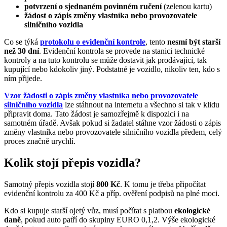
potvrzení o sjednaném povinném ručení
(zelenou kartu)
žádost o zápis změny vlastníka nebo provozovatele
silničního vozidla
Co se týká
protokolu o evidenční kontrole
, tento
nesmí být starší
než 30 dní
. Evidenční kontrola se provede na stanici technické
kontroly a na tuto kontrolu se může dostavit jak prodávající, tak
kupující nebo kdokoliv jiný. Podstatné je vozidlo, nikoliv ten, kdo s
ním přijede.
Vzor žádosti o zápis změny vlastníka nebo provozovatele
silničního vozidla
lze stáhnout na internetu a všechno si tak v klidu
připravit doma. Tato žádost je samozřejmě k dispozici i na
samotném úřadě. Avšak pokud si žadatel stáhne vzor žádosti o zápis
změny vlastníka nebo provozovatele silničního vozidla předem, celý
proces značně urychlí.
Kolik stojí přepis vozidla?
Samotný přepis vozidla stojí
800 Kč
. K tomu je třeba připočítat
evidenční kontrolu za 400 Kč a příp. ověření podpisů na plné moci.
Kdo si kupuje starší ojetý vůz, musí počítat s platbou
ekologické
daně
, pokud auto patří do skupiny EURO 0,1,2. Výše ekologické