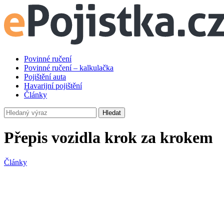
Povinné ručení
Povinné ručení – kalkulačka
Pojištění auta
Havarijní pojištění
Články
Hledat
Přepis vozidla krok za krokem
Články