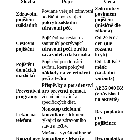
Služba
Popis
Cena
Zahrnuto v
Povinné veřejné zdravotní
Zdravotní
povinném
pojištění poskytující
pojištění
pojištění
pokrytí základní
(základní)
(měsíčně dle
zdravotní péče
.
zákona)
Pojištění na cestách v
Od 20 Kč /
Cestovní
zahraničí pokrývající
den (dle
pojištění
zdravotní péči, ztrátu
rozsahu
zavazadel a další rizika
.
krytí)
Pojištění pro domácí
Od 150 Kč /
Pojištění
zvířata, které pokrývá
měsíc
domácích
náklady na veterinární
(základní
mazlíčků
péči a léčbu
.
varianta)
Příspěvky a poradenství
Až 35 000 Kč
Preventivní
pro prevenci nemocí
,
(v závislosti
programy
včetně očkování a
na aktivitě)
specifických diet.
Non-stop telefonní
Bez poplatku
Lékař na
konzultace
s lékařem
pro
telefonu
týkající se zdravotního
pojištěnce
stavu a léčby.
Možnost využít
odborné
Konzultace
konzultace s lékaři a
Bez poplatku