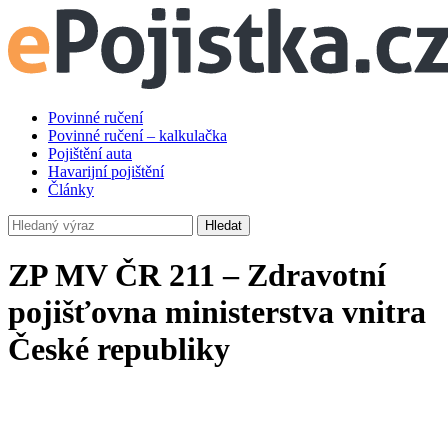
Povinné ručení
Povinné ručení – kalkulačka
Pojištění auta
Havarijní pojištění
Články
Hledat
ZP MV ČR 211 – Zdravotní
pojišťovna ministerstva vnitra
České republiky