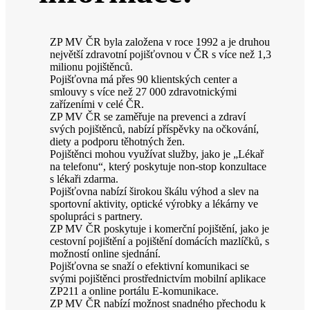
ZP MV ČR byla založena v roce 1992 a je druhou
největší zdravotní pojišťovnou v ČR s více než 1,3
milionu pojištěnců.
Pojišťovna má přes 90 klientských center a
smlouvy s více než 27 000 zdravotnickými
zařízeními v celé ČR.
ZP MV ČR se zaměřuje na prevenci a zdraví
svých pojištěnců, nabízí příspěvky na očkování,
diety a podporu těhotných žen.
Pojištěnci mohou využívat služby, jako je „Lékař
na telefonu“, který poskytuje non-stop konzultace
s lékaři zdarma.
Pojišťovna nabízí širokou škálu výhod a slev na
sportovní aktivity, optické výrobky a lékárny ve
spolupráci s partnery.
ZP MV ČR poskytuje i komerční pojištění, jako je
cestovní pojištění a pojištění domácích mazlíčků, s
možností online sjednání.
Pojišťovna se snaží o efektivní komunikaci se
svými pojištěnci prostřednictvím mobilní aplikace
ZP211 a online portálu E-komunikace.
ZP MV ČR nabízí možnost snadného přechodu k