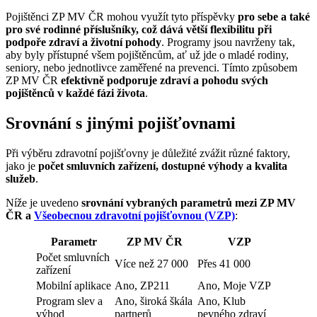
Pojištěnci ZP MV ČR mohou využít tyto příspěvky
pro sebe a také
pro své rodinné příslušníky, což dává větší flexibilitu při
podpoře zdraví a životní pohody
. Programy jsou navrženy tak,
aby byly přístupné všem pojištěncům, ať už jde o mladé rodiny,
seniory, nebo jednotlivce zaměřené na prevenci. Tímto způsobem
ZP MV ČR
efektivně podporuje zdraví a pohodu svých
pojištěnců v každé fázi života
.
Srovnání s jinými pojišťovnami
Při výběru zdravotní pojišťovny je důležité zvážit různé faktory,
jako je
počet smluvních zařízení, dostupné výhody a kvalita
služeb
.
Níže je uvedeno
srovnání vybraných parametrů mezi ZP MV
ČR a
Všeobecnou zdravotní pojišťovnou (VZP)
:
Parametr
ZP MV ČR
VZP
Počet smluvních
Více než 27 000
Přes 41 000
zařízení
Mobilní aplikace
Ano, ZP211
Ano, Moje VZP
Program slev a
Ano, široká škála
Ano, Klub
výhod
partnerů
pevného zdraví