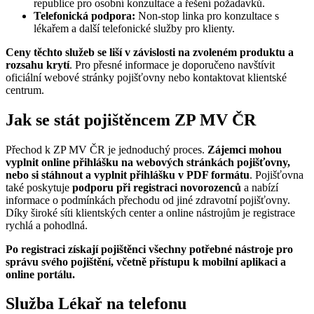
republice pro osobní konzultace a řešení požadavků.
Telefonická podpora:
Non-stop linka pro konzultace s
lékařem a další telefonické služby pro klienty.
Ceny těchto služeb se liší v závislosti na zvoleném produktu a
rozsahu krytí
. Pro přesné informace je doporučeno navštívit
oficiální webové stránky pojišťovny nebo kontaktovat klientské
centrum.
Jak se stát pojištěncem ZP MV ČR
Přechod k ZP MV ČR je jednoduchý proces.
Zájemci mohou
vyplnit online přihlášku na webových stránkách pojišťovny,
nebo si stáhnout a vyplnit přihlášku v PDF formátu
. Pojišťovna
také poskytuje
podporu při registraci novorozenců
a nabízí
informace o podmínkách přechodu od jiné zdravotní pojišťovny.
Díky široké síti klientských center a online nástrojům je registrace
rychlá a pohodlná.
Po registraci získají pojištěnci všechny potřebné nástroje pro
správu svého pojištění, včetně přístupu k mobilní aplikaci a
online portálu.
Služba Lékař na telefonu