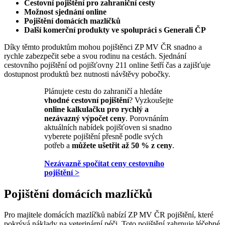
Cestovní pojištění pro zahraniční cesty
Možnost sjednání online
Pojištění domácích mazlíčků
Další komerční produkty ve spolupráci s Generali ČP
Díky těmto produktům mohou pojištěnci ZP MV ČR snadno a
rychle zabezpečit sebe a svou rodinu na cestách. Sjednání
cestovního pojištění od pojišťovny 211 online šetří čas a zajišťuje
dostupnost produktů bez nutnosti návštěvy pobočky.
Plánujete cestu do zahraničí a hledáte
vhodné cestovní pojištění
? Vyzkoušejte
online kalkulačku pro rychlý a
nezávazný výpočet ceny
. Porovnáním
aktuálních nabídek pojišťoven si snadno
vyberete pojištění přesně podle svých
potřeb a
můžete ušetřit až 50 % z ceny
.
Nezávazně spočítat ceny cestovního
pojištění >
Pojištění domácích mazlíčků
Pro majitele domácích mazlíčků nabízí ZP MV ČR pojištění, které
pokrývá náklady na veterinární péči. Toto pojištění zahrnuje léčebné