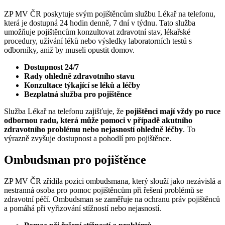
ZP MV ČR poskytuje svým pojištěncům službu Lékař na telefonu,
která je dostupná 24 hodin denně, 7 dní v týdnu. Tato služba
umožňuje pojištěncům konzultovat zdravotní stav, lékařské
procedury, užívání léků nebo výsledky laboratorních testů s
odborníky, aniž by museli opustit domov.
Dostupnost 24/7
Rady ohledně zdravotního stavu
Konzultace týkající se léků a léčby
Bezplatná služba pro pojištěnce
Služba Lékař na telefonu zajišťuje, že
pojištěnci mají vždy po ruce
odbornou radu, která může pomoci v případě akutního
zdravotního problému nebo nejasností ohledně léčby
. To
výrazně zvyšuje dostupnost a pohodlí pro pojištěnce.
Ombudsman pro pojištěnce
ZP MV ČR zřídila pozici ombudsmana, který slouží jako nezávislá a
nestranná osoba pro pomoc pojištěncům při řešení problémů se
zdravotní péčí. Ombudsman se zaměřuje na ochranu práv pojištěnců
a pomáhá při vyřizování stížností nebo nejasností.