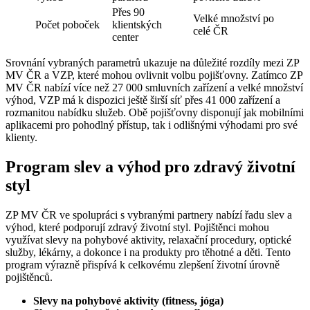
Přes 90
Velké množství po
Počet poboček
klientských
celé ČR
center
Srovnání vybraných parametrů ukazuje na důležité rozdíly mezi ZP
MV ČR a VZP, které mohou ovlivnit volbu pojišťovny. Zatímco ZP
MV ČR nabízí více než 27 000 smluvních zařízení a velké množství
výhod, VZP má k dispozici ještě širší síť přes 41 000 zařízení a
rozmanitou nabídku služeb. Obě pojišťovny disponují jak mobilními
aplikacemi pro pohodlný přístup, tak i odlišnými výhodami pro své
klienty.
Program slev a výhod pro zdravý životní
styl
ZP MV ČR ve spolupráci s vybranými partnery nabízí řadu slev a
výhod, které podporují zdravý životní styl. Pojištěnci mohou
využívat slevy na pohybové aktivity, relaxační procedury, optické
služby, lékárny, a dokonce i na produkty pro těhotné a děti. Tento
program výrazně přispívá k celkovému zlepšení životní úrovně
pojištěnců.
Slevy na pohybové aktivity (fitness, jóga)