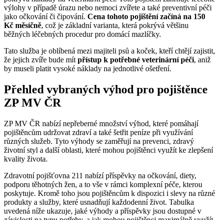
výlohy v případě úrazu nebo nemoci zvířete a také preventivní péči
jako očkování či čipování.
Cena tohoto pojištění začíná na 150
Kč měsíčně
, což je základní varianta, která pokrývá většinu
běžných léčebných procedur pro domácí mazlíčky.
Tato služba je oblíbená mezi majiteli psů a koček, kteří chtějí zajistit,
že jejich zvíře bude mít
přístup k potřebné veterinární péči
, aniž
by museli platit vysoké náklady na jednotlivé ošetření.
Přehled vybraných výhod pro pojištěnce
ZP MV ČR
ZP MV ČR nabízí nepřeberné množství výhod, které pomáhají
pojištěncům udržovat zdraví a také šetřit peníze při využívání
různých služeb. Tyto výhody se zaměřují na prevenci, zdravý
životní styl a další oblasti, které mohou pojištěnci využít ke zlepšení
kvality života.
Zdravotní pojišťovna 211 nabízí příspěvky na očkování, diety,
podporu těhotných žen, a to vše v rámci komplexní péče, kterou
poskytuje. Kromě toho jsou pojištěncům k dispozici i slevy na různé
produkty a služby, které usnadňují každodenní život. Tabulka
uvedená níže ukazuje, jaké výhody a příspěvky jsou dostupné v
závislosti na typu potřeby, a jak mohou pojištěnci maximálně využít