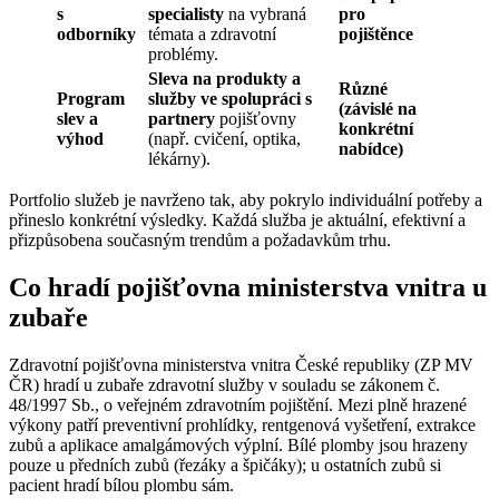
s
specialisty
na vybraná
pro
odborníky
témata a zdravotní
pojištěnce
problémy.
Sleva na produkty a
Různé
Program
služby ve spolupráci s
(závislé na
slev a
partnery
pojišťovny
konkrétní
výhod
(např. cvičení, optika,
nabídce)
lékárny).
Portfolio služeb je navrženo tak, aby pokrylo individuální potřeby a
přineslo konkrétní výsledky. Každá služba je aktuální, efektivní a
přizpůsobena současným trendům a požadavkům trhu.
Co hradí pojišťovna ministerstva vnitra u
zubaře
Zdravotní pojišťovna ministerstva vnitra České republiky (ZP MV
ČR) hradí u zubaře zdravotní služby v souladu se zákonem č.
48/1997 Sb., o veřejném zdravotním pojištění. Mezi plně hrazené
výkony patří preventivní prohlídky, rentgenová vyšetření, extrakce
zubů a aplikace amalgámových výplní. Bílé plomby jsou hrazeny
pouze u předních zubů (řezáky a špičáky); u ostatních zubů si
pacient hradí bílou plombu sám.