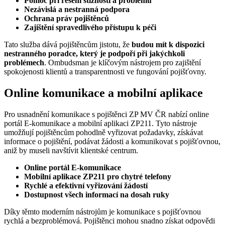
Pomoc při řešení stížností a problémů
Nezávislá a nestranná podpora
Ochrana práv pojištěnců
Zajištění spravedlivého přístupu k péči
Tato služba dává pojištěncům jistotu, že
budou mít k dispozici
nestranného poradce, který je podpoří při jakýchkoli
problémech
. Ombudsman je klíčovým nástrojem pro zajištění
spokojenosti klientů a transparentnosti ve fungování pojišťovny.
Online komunikace a mobilní aplikace
Pro usnadnění komunikace s pojištěnci ZP MV ČR nabízí online
portál E-komunikace a mobilní aplikaci ZP211. Tyto nástroje
umožňují pojištěncům pohodlně vyřizovat požadavky, získávat
informace o pojištění, podávat žádosti a komunikovat s pojišťovnou,
aniž by museli navštívit klientské centrum.
Online portál E-komunikace
Mobilní aplikace ZP211 pro chytré telefony
Rychlé a efektivní vyřizování žádostí
Dostupnost všech informací na dosah ruky
Díky těmto moderním nástrojům je komunikace s pojišťovnou
rychlá a bezproblémová. Pojištěnci mohou snadno získat odpovědi