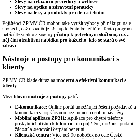
Slevy na relaxační procedury a wellness
Slevy na optiku a zdravotní pomůcky
Slevy na léky a produkty pro děti a těhotné
Pojištěnci ZP MV ČR mohou také využít výhody při nákupu na e-
shopech, což usnadňuje přístup k těmto benefitům. Tento program
nabízí flexibilitu a snadný
přístup k potřebným službám, což z
něj činí atraktivní nabídku pro každého, kdo se stará o své
zdraví
.
Nástroje a postupy pro komunikaci s
klienty
ZP MV ČR klade důraz na
moderní a efektivní komunikaci s
klienty
.
Mezi
hlavní nástroje a postupy
patří:
E-komunikace:
Online portál umožňující řešení požadavků a
komunikaci s pojišťovnou bez nutnosti osobní návštěvy.
Mobilní aplikace ZP211:
Aplikace pro chytré telefony
poskytující přístup k informacím o pojištění, možnost podání
žádostí a sledování čerpání benefitů.
Klientská centra:
Více než 90 poboček po celé České