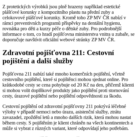
Z protetických výrobků jsou plně hrazeny například estetické
plášťové korunky z kompozitního plastu na přední zuby a
celokovové plášťové korunky. Kromě toho ZP MV ČR nabízí v
rámci preventivních programů příspěvky na dentální hygienu,
rovnátka pro děti a kurzy péče o dětské zuby. Pro podrobnější
informace o tom, co hradí pojišťovna ministerstva vnitra u zubaře, se
doporučuje navštívit oficiální webové stránky ZP MV ČR.
Zdravotní pojišťovna 211: Cestovní
pojištění a další služby
Pojišťovna 211 nabízí také mnoho komerčních pojištění, včetně
cestovního pojištění, které si pojištěnci mohou sjednat online. Pro
krátkodobé cesty se cena pohybuje od 20 Kč na den, přičemž klienti
si mohou volit doplňkové produkty jako pojištění proti stornování
cesty, úrazové pojištění nebo pojištění odpovědnosti za škodu.
Cestovní pojištění od zdravotní pojišťovny 211 pokrývá léčebné
výlohy v případě nemoci nebo úrazu, asistenční služby, ztrátu
zavazadel, zpoždění letů a mnoho dalších rizik, která mohou nastat
během cesty. S pojištěním je klient chráněn na všech kontinentech a
může si vybrat z různých variant, které odpovídají jeho potřebám.