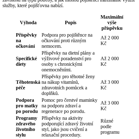
služby, které pojišťovna nabízí.
Maximální
Výhoda
Popis
výše
příspěvku
Příspěvky
Podpora pro pojištěnce na
Až 2 000
na
očkování proti různým
Kč
očkování
nemocem.
Příspěvky na dietní plány a
Specifické
výživové poradenství pro
Až 2 000
diety
osoby s chronickými
Kč
onemocněními.
Příspěvky pro těhotné ženy
Těhotenská
na nákup vitamínů,
Až 3 000
péče
zdravotních pomůcek a
Kč
doplňků.
Podpora
Pomoc pro čerstvé maminky
Až 3 000
pro matky
na podporu zdraví a
Kč
po porodu
regenerace po porodu.
Programy
Příspěvky na aktivity
Různé
zdravého
podporující zdravý životní
podle
životního
styl, jako jsou cvičení a
programu
stylu
relaxační procedury.