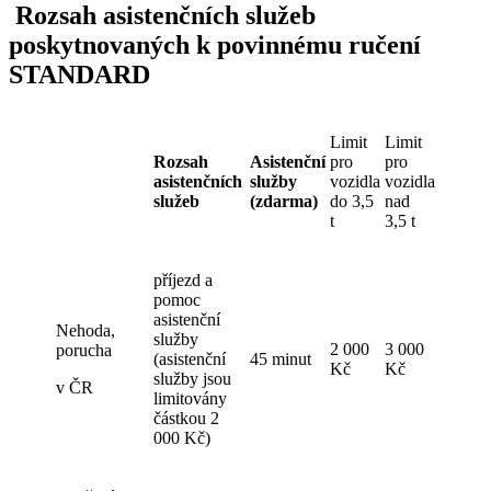
Rozsah asistenčních služeb
poskytnovaných k povinnému ručení
STANDARD
Limit
Limit
Rozsah
Asistenční
pro
pro
asistenčních
služby
vozidla
vozidla
služeb
(zdarma)
do 3,5
nad
t
3,5 t
příjezd a
pomoc
asistenční
Nehoda,
služby
2 000
3 000
porucha
(asistenční
45 minut
Kč
Kč
služby jsou
v ČR
limitovány
částkou 2
000 Kč)