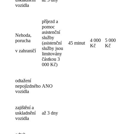
vozidla
příjezd a
pomoc
asistenční
Nehoda,
služby
4 000
5 000
porucha
(asistenční
45 minut
Kč
Kč
služby jsou
v zahraničí
limitovány
částkou 3
000 Kč)
odtažení
nepojízdného
ANO
vozidla
zajištění a
uskladnění
až 3 dny
vozidla