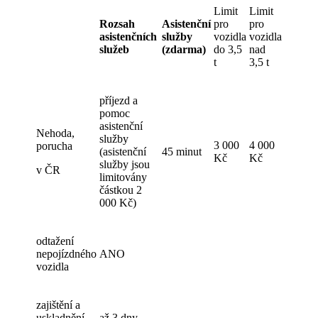
Limit
Limit
Rozsah
Asistenční
pro
pro
asistenčních
služby
vozidla
vozidla
služeb
(zdarma)
do 3,5
nad
t
3,5 t
příjezd a
pomoc
asistenční
Nehoda,
služby
3 000
4 000
porucha
(asistenční
45 minut
Kč
Kč
služby jsou
v ČR
limitovány
částkou 2
000 Kč)
odtažení
nepojízdného
ANO
vozidla
zajištění a
uskladnění
až 3 dny