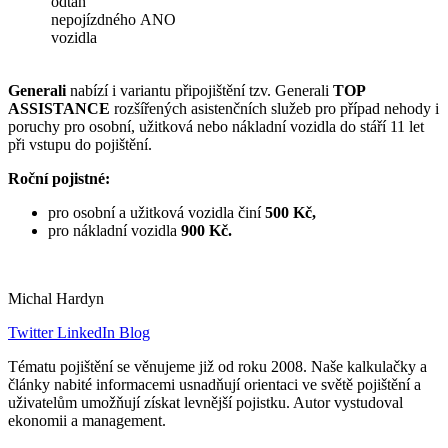
odtah
nepojízdného
ANO
vozidla
Generali
nabízí i variantu připojištění tzv. Generali
TOP
ASSISTANCE
rozšířených asistenčních služeb pro případ nehody i
poruchy pro osobní, užitková nebo nákladní vozidla do stáří 11 let
při vstupu do pojištění.
Roční pojistné:
pro osobní a užitková vozidla činí
500 Kč,
pro nákladní vozidla
900 Kč.
Michal Hardyn
Twitter
LinkedIn
Blog
Tématu pojištění se věnujeme již od roku 2008. Naše kalkulačky a
články nabité informacemi usnadňují orientaci ve světě pojištění a
uživatelům umožňují získat levnější pojistku. Autor vystudoval
ekonomii a management.