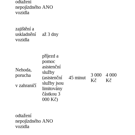
odtažení
nepojízdného
ANO
vozidla
zajištění a
uskladnění
až 3 dny
vozidla
příjezd a
pomoc
asistenční
Nehoda,
služby
3 000
4 000
porucha
(asistenční
45 minut
Kč
Kč
služby jsou
v zahraničí
limitovány
částkou 3
000 Kč)
odtažení
nepojízdného
ANO
vozidla