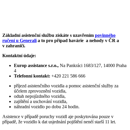
Základní asistenční službu získáte s uzavřením
povinného
ručení u Generali
a to pro případ havárie a nehody v ČR a
v zahraničí.
Kontaktní údaje:
Europ assistance s.r.o.,
Na Pankráci 1683/127, 14000 Praha
4
Telefonní kontakt:
+420 221 586 666
příjezd asistenčního vozidla a pomoc asistenční služby za
účelem zprovoznění vozidla,
odtah nepojízdného vozidla,
zajištění a uschování vozidla,
náhradní vozidlo po dobu 24 hodin.
Asistence v případě poruchy vozidl aje poskytována pouze v
případě, že vozidlo k dat usjednání pojištění nenéí starší 11 let.