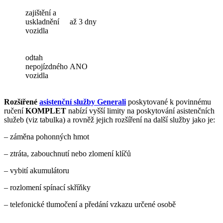
zajištění a
uskladnění
až 3 dny
vozidla
odtah
nepojízdného
ANO
vozidla
Rozšířené
asistenční služby Generali
poskytované k povinnému
ručení
KOMPLET
nabízí vyšší limity na poskytování asistenčních
služeb (viz tabulka) a rovněž jejich rozšíření na další služby jako je:
– záměna pohonných hmot
– ztráta, zabouchnutí nebo zlomení klíčů
– vybití akumulátoru
– rozlomení spínací skříňky
– telefonické tlumočení a předání vzkazu určené osobě