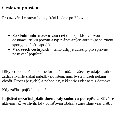
Cestovní pojištění
Pro uzavření cestovního pojištění budete potřebovat:
Základní informace o vaší cestě
– například cílovou
destinaci, délku pobytu a typ plánovaných aktivit (např. zimní
sporty, potápění apod.).
Věk všech cestujících
– tento údaj je důležitý pro správné
nastavení pojištění.
Díky jednoduchému online formuláři můžete všechny údaje snadno
zadat a rychle získat nabídky pojištění, aniž byste museli někam
chodit. Proces je rychlý a pohodlný, takže vše zvládnete z domova.
Kdy začíná pojištění platit?
Pojištění nezačíná platit dnem, kdy smlouvu podepíšete.
Stává se
aktivním až ve chvíli, kdy pojišťovna obdrží a zaeviduje vaši platbu.