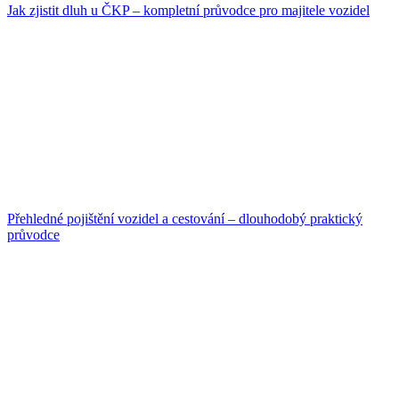
Jak zjistit dluh u ČKP – kompletní průvodce pro majitele vozidel
Přehledné pojištění vozidel a cestování – dlouhodobý praktický
průvodce