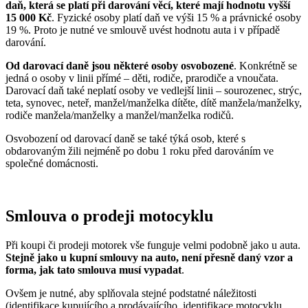
daň, která se platí při darování věcí, které mají hodnotu vyšší
15 000 Kč
. Fyzické osoby platí daň ve výši 15 % a právnické osoby
19 %. Proto je nutné ve smlouvě uvést hodnotu auta i v případě
darování.
Od darovací daně jsou některé osoby osvobozené
. Konkrétně se
jedná o osoby v linii přímé – děti, rodiče, prarodiče a vnoučata.
Darovací daň také neplatí osoby ve vedlejší linii – sourozenec, strýc,
teta, synovec, neteř, manžel/manželka dítěte, dítě manžela/manželky,
rodiče manžela/manželky a manžel/manželka rodičů.
Osvobození od darovací daně se také týká osob, které s
obdarovaným žili nejméně po dobu 1 roku před darováním ve
společné domácnosti.
Smlouva o prodeji motocyklu
Při koupi či prodeji motorek vše funguje velmi podobně jako u auta.
Stejně jako u kupní smlouvy na auto, není přesně daný vzor a
forma, jak tato smlouva musí vypadat
.
Ovšem je nutné, aby splňovala stejné podstatné náležitosti
(identifikace kupujícího a prodávajícího, identifikace motocyklu,