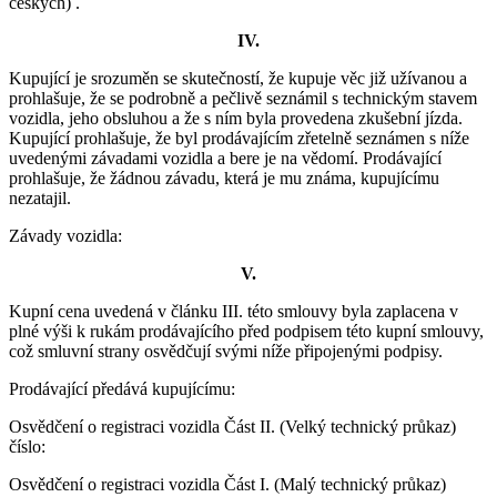
českých) .
IV
.
Kupující je srozuměn se skutečností, že kupuje věc již užívanou a
prohlašuje, že se podrobně a pečlivě seznámil s technickým stavem
vozidla, jeho obsluhou a že s ním byla provedena zkušební jízda.
Kupující prohlašuje, že byl prodávajícím zřetelně seznámen s níže
uvedenými závadami vozidla a bere je na vědomí. Prodávající
prohlašuje, že žádnou závadu, která je mu známa, kupujícímu
nezatajil.
Závady vozidla:
V
.
Kupní cena uvedená v článku III. této smlouvy
byla zaplacena v
plné výši k rukám prodávajícího před podpisem této kupní smlouvy,
což smluvní strany osvědčují svými níže připojenými podpisy.
Prodávající předává kupujícímu:
Osvědčení o registraci vozidla Část II. (Velký technický průkaz)
číslo:
Osvědčení o registraci vozidla Část I. (Malý technický průkaz)