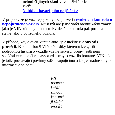
nehod či jiných škod
vlivem živlů nebo
zveře.
Nabídka havarijního pojištění >
V případě, že je vůz nepojízdný, lze provést i
evidenční kontrolu u
nepojízdného vozidla
. Musí být ale jasně vidět identifikační znaky,
jako je VIN kód a typ motoru. Evidenční kontrola pak probíhá
stejně jako u pojízdného vozidla.
V případě, kdy člověk kupuje auto,
je důležité si daný vůz
prověřit
. K tomu slouží VIN kód, díky kterému lze zjistit
podrobnou historii o vozidle včetně servisu, oprav, jestli není
součástí exekuce či zástavy a zda nebylo vozidlo bourané. VIN kód
je totiž prodávající povinný sdělit kupujícímu a tak je snadné si tyto
informaci dohledat.
Při
podpisu
každé
smlouvy
je nutné
jí řádně
pročíst.