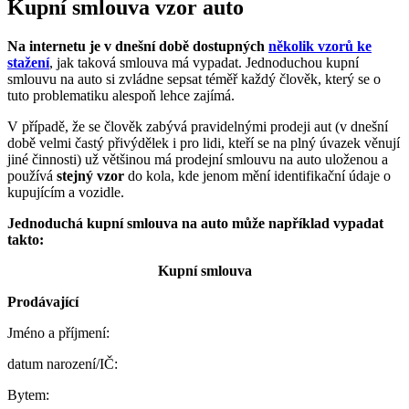
Kupní smlouva vzor auto
Na internetu je v dnešní době dostupných
několik vzorů ke
stažení
, jak taková smlouva má vypadat. Jednoduchou kupní
smlouvu na auto si zvládne sepsat téměř každý člověk, který se o
tuto problematiku alespoň lehce zajímá.
V případě, že se člověk zabývá pravidelnými prodeji aut (v dnešní
době velmi častý přivýdělek i pro lidi, kteří se na plný úvazek věnují
jiné činnosti) už většinou má prodejní smlouvu na auto uloženou a
používá
stejný vzor
do kola, kde jenom mění identifikační údaje o
kupujícím a vozidle.
Jednoduchá kupní smlouva na auto může například vypadat
takto:
Kupní
smlouva
Prodávající
Jméno a příjmení:
datum narození/IČ:
Bytem: