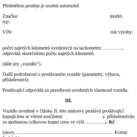
Předmětem prodeje je osobní automobil
Značka:
model,
typ:
VIN:
rok výroby:
počet najetých kilometrů uvedených na tachometru: …………,
odpovídá skutečnému počtu najetých kilometrů.
(dále jen „vozidlo“).
Další podrobnosti o prodávaném vozidle (parametry, výbava,
příslušenství):
Prodávající odpovídá za pravdivost uvedených vlastností vozidla.
III
.
Vozidlo uvedené v článku II. této smlouvy prodává prodávající
kupujícímu se všemi součástmi a příslušenstvím
za sjednanou celkovou kupní cenu ve výši …………
,-
Kč
(slovy……………………………………………………. Korun