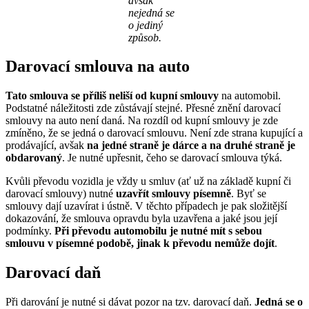
avšak
nejedná se
o jediný
způsob.
Darovací smlouva na auto
Tato smlouva se příliš neliší od kupní smlouvy
na automobil.
Podstatné náležitosti zde zůstávají stejné. Přesné znění darovací
smlouvy na auto není daná. Na rozdíl od kupní smlouvy je zde
zmíněno, že se jedná o darovací smlouvu. Není zde strana kupující a
prodávající, avšak
na jedné straně je dárce a na druhé straně je
obdarovaný
. Je nutné upřesnit, čeho se darovací smlouva týká.
Kvůli převodu vozidla je vždy u smluv (ať už na základě kupní či
darovací smlouvy) nutné
uzavřít smlouvy písemně
. Byť se
smlouvy dají uzavírat i ústně. V těchto případech je pak složitější
dokazování, že smlouva opravdu byla uzavřena a jaké jsou její
podmínky.
Při převodu automobilu je nutné mít s sebou
smlouvu v písemné podobě, jinak k převodu nemůže dojít
.
Darovací daň
Při darování je nutné si dávat pozor na tzv. darovací daň.
Jedná se o