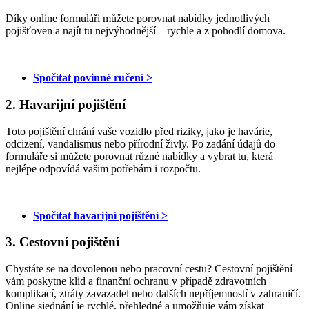
Díky online formuláři můžete porovnat nabídky jednotlivých
pojišťoven a najít tu nejvýhodnější – rychle a z pohodlí domova.
Spočítat povinné ručení >
2. Havarijní pojištění
Toto pojištění chrání vaše vozidlo před riziky, jako je havárie,
odcizení, vandalismus nebo přírodní živly. Po zadání údajů do
formuláře si můžete porovnat různé nabídky a vybrat tu, která
nejlépe odpovídá vašim potřebám i rozpočtu.
Spočítat havarijní pojištění >
3. Cestovní pojištění
Chystáte se na dovolenou nebo pracovní cestu? Cestovní pojištění
vám poskytne klid a finanční ochranu v případě zdravotních
komplikací, ztráty zavazadel nebo dalších nepříjemností v zahraničí.
Online sjednání je rychlé, přehledné a umožňuje vám získat