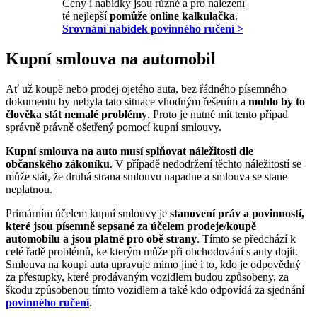
Ceny i nabídky jsou různé a pro nalezení
té nejlepší
pomůže online kalkulačka
.
Srovnání nabídek povinného ručení >
Kupní smlouva na automobil
Ať už koupě nebo prodej ojetého auta, bez řádného písemného
dokumentu by nebyla tato situace vhodným řešením a
mohlo by to
člověka stát nemalé problémy
. Proto je nutné mít tento případ
správně právně ošetřený pomocí kupní smlouvy.
Kupní smlouva na auto musí splňovat náležitosti dle
občanského zákoníku
. V případě nedodržení těchto náležitostí se
může stát, že druhá strana smlouvu napadne a smlouva se stane
neplatnou.
Primárním účelem kupní smlouvy je
stanovení práv a povinností,
které jsou písemně sepsané za účelem prodeje/koupě
automobilu a jsou platné pro obě strany
. Tímto se předchází k
celé řadě problémů, ke kterým může při obchodování s auty dojít.
Smlouva na koupi auta upravuje mimo jiné i to, kdo je odpovědný
za přestupky, které prodávaným vozidlem budou způsobeny, za
škodu způsobenou tímto vozidlem a také kdo odpovídá za sjednání
povinného ručení
.