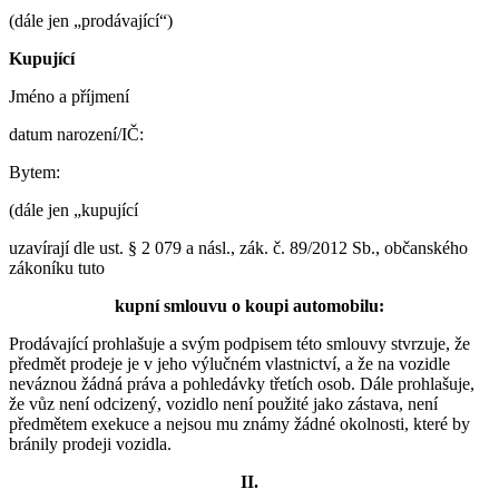
(dále jen „prodávající“)
Kupující
Jméno a příjmení
datum narození/IČ:
Bytem:
(dále jen „kupující
uzavírají dle ust. § 2 079 a násl., zák. č. 89/2012 Sb., občanského
zákoníku tuto
kupní
smlouvu
o
koupi
automobilu
:
Prodávající prohlašuje a svým podpisem této smlouvy stvrzuje, že
předmět prodeje je v jeho výlučném vlastnictví, a že na vozidle
neváznou žádná práva a pohledávky třetích osob. Dále prohlašuje,
že vůz není odcizený, vozidlo není použité jako zástava, není
předmětem exekuce a nejsou mu známy žádné okolnosti, které by
bránily prodeji vozidla.
II
.