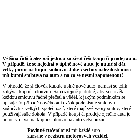
Většina řidičů alespoň jednou za život řeší koupi či prodej auta.
V případě, že se nejedná o úplně nové auto, je nutné si dát
velký pozor na kupní smlouvu. Jaké všechny náležitosti musí
mít kupní smlouva na auto a na co se nesmí zapomenout?
V případě, že si člověk kupuje úplně nové auto, nemusí se tolik
zabývat kupní smlouvou. Samozřejmě je dobré, aby si člověk
každou smlouvu řádně přečetl a věděl, k jakým podmínkám se
upisuje. V případě nového auta však podepisuje smlouvu u
známých a velkých společností, které mají své vzory smluv, které
používají stále dokola. V případě koupi či prodeje ojetého auta je
nutné si dávat na kupní smlouvu na auto větší pozor.
Povinné ručení
musí mít každé auto
zapsané v
registru motorových vozidel
.