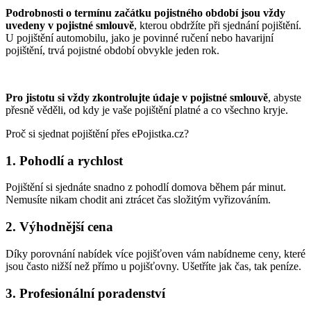
Podrobnosti o termínu začátku pojistného období jsou vždy
uvedeny v pojistné smlouvě
, kterou obdržíte při sjednání pojištění.
U pojištění automobilu, jako je povinné ručení nebo havarijní
pojištění, trvá pojistné období obvykle jeden rok.
Pro jistotu si vždy zkontrolujte údaje v pojistné smlouvě
, abyste
přesně věděli, od kdy je vaše pojištění platné a co všechno kryje.
Proč si sjednat pojištění přes ePojistka.cz?
1. Pohodlí a rychlost
Pojištění si sjednáte snadno z pohodlí domova během pár minut.
Nemusíte nikam chodit ani ztrácet čas složitým vyřizováním.
2. Výhodnější cena
Díky porovnání nabídek více pojišťoven vám nabídneme ceny, které
jsou často nižší než přímo u pojišťovny. Ušetříte jak čas, tak peníze.
3. Profesionální poradenství