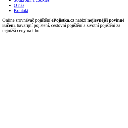
Soukromí a cookies
O nás
Kontakt
Online srovnávač pojištění
ePojistka.cz
nabízí
nejlevnější povinné
ručení
, havarijní pojištění, cestovní pojištění a životní pojištění za
nejnižší ceny na trhu.