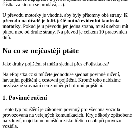
částka za kterou se prodává,…).
U převodu motorky je vhodné, aby byly přítomny obě strany.
K
převodu na úřadě je totiž ještě nutná evidentní kontrola
motorky
. Pokud je u převodu jen jedna strana, musí s sebou mít
plnou moc od druhé strany. Na převod je celkem 10 pracovních
dnů.
Na co se nejčastěji ptáte
Jaké druhy pojištění si můžu sjednat přes ePojistka.cz?
Na ePojistka.cz si můžete jednoduše sjednat povinné ručení,
havarijní pojištění a cestovní pojištění. Kromě toho nabízíme
nezávazné srovnání cen zmíněných druhů pojištění.
1. Povinné ručení
Tento typ pojištění je zákonem povinný pro všechna vozidla
provozovaná na veřejných komunikacích. Kryje škody způsobené
na zdraví, majetku nebo ušlém zisku třetích osob při provozu
vozidla.