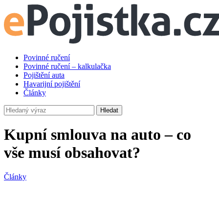
Povinné ručení
Povinné ručení – kalkulačka
Pojištění auta
Havarijní pojištění
Články
Hledat
Kupní smlouva na auto – co
vše musí obsahovat?
Články