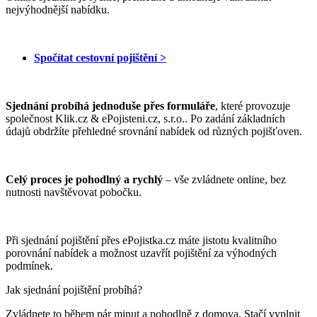
nejvýhodnější nabídku.
Spočítat cestovní pojištění >
Sjednání probíhá jednoduše přes formuláře
, které provozuje
společnost Klik.cz & ePojisteni.cz, s.r.o.. Po zadání základních
údajů obdržíte přehledné srovnání nabídek od různých pojišťoven.
Celý proces je pohodlný a rychlý
– vše zvládnete online, bez
nutnosti navštěvovat pobočku.
Při sjednání pojištění přes ePojistka.cz máte jistotu kvalitního
porovnání nabídek a možnost uzavřít pojištění za výhodných
podmínek.
Jak sjednání pojištění probíhá?
Zvládnete to během pár minut a pohodlně z domova. Stačí vyplnit