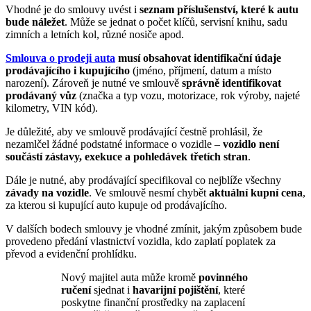
Vhodné je do smlouvy uvést i
seznam příslušenství, které k autu
bude náležet
. Může se jednat o počet klíčů, servisní knihu, sadu
zimních a letních kol, různé nosiče apod.
Smlouva o prodeji auta
musí obsahovat identifikační údaje
prodávajícího i kupujícího
(jméno, příjmení, datum a místo
narození). Zároveň je nutné ve smlouvě
správně identifikovat
prodávaný vůz
(značka a typ vozu, motorizace, rok výroby, najeté
kilometry, VIN kód).
Je důležité, aby ve smlouvě prodávající čestně prohlásil, že
nezamlčel žádné podstatné informace o vozidle –
vozidlo není
součástí zástavy, exekuce a pohledávek třetích stran
.
Dále je nutné, aby prodávající specifikoval co nejblíže všechny
závady na vozidle
. Ve smlouvě nesmí chybět
aktuální kupní cena
,
za kterou si kupující auto kupuje od prodávajícího.
V dalších bodech smlouvy je vhodné zmínit, jakým způsobem bude
provedeno předání vlastnictví vozidla, kdo zaplatí poplatek za
převod a evidenční prohlídku.
Nový majitel auta může kromě
povinného
ručení
sjednat i
havarijní pojištění
, které
poskytne finanční prostředky na zaplacení