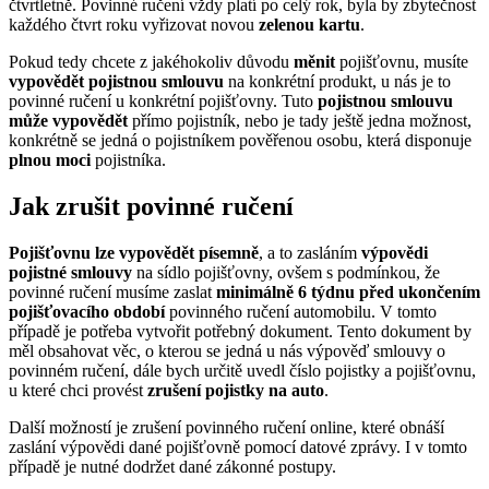
čtvrtletně. Povinné ručení vždy platí po celý rok, byla by zbytečnost
každého čtvrt roku vyřizovat novou
zelenou kartu
.
Pokud tedy chcete z jakéhokoliv důvodu
měnit
pojišťovnu, musíte
vypovědět pojistnou smlouvu
na konkrétní produkt, u nás je to
povinné ručení u konkrétní pojišťovny. Tuto
pojistnou smlouvu
může vypovědět
přímo pojistník, nebo je tady ještě jedna možnost,
konkrétně se jedná o pojistníkem pověřenou osobu, která disponuje
plnou moci
pojistníka.
Jak zrušit povinné ručení
Pojišťovnu lze vypovědět písemně
, a to zasláním
výpovědi
pojistné smlouvy
na sídlo pojišťovny, ovšem s podmínkou, že
povinné ručení musíme zaslat
minimálně 6 týdnu před ukončením
pojišťovacího období
povinného ručení automobilu. V tomto
případě je potřeba vytvořit potřebný dokument. Tento dokument by
měl obsahovat věc, o kterou se jedná u nás výpověď smlouvy o
povinném ručení, dále bych určitě uvedl číslo pojistky a pojišťovnu,
u které chci provést
zrušení pojistky na auto
.
Další možností je zrušení povinného ručení online, které obnáší
zaslání výpovědi dané pojišťovně pomocí datové zprávy. I v tomto
případě je nutné dodržet dané zákonné postupy.