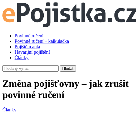
Povinné ručení
Povinné ručení – kalkulačka
Pojištění auta
Havarijní pojištění
Články
Hledat
Změna pojišťovny – jak zrušit
povinné ručení
Články