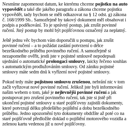
Nesmíme zapomenout datum, ke kterému chceme
pojistku na auto
vypovědět
a také dle jakého paragrafu a zákona chceme pojistku
vypovědět, tady bychom se měli odkazovat na § 12 odst. g) zákona
č. 168/1999 Sb.. Samozřejmě by takový dokument měl obsahovat i
podpis a poděkování. To je správný postup, jak zrušit povinné
ručení. Jiný postup by mohl být pojišťovnou označený za neplatný.
Ještě jednu věc bychom vám doporučili u postupu, jak zrušit
povinné ručení – a to požádat zaslání potvrzení o délce
bezeškodného průběhu povinného ručení. A samozřejmě si
nezapomeňte ověřit, jestli jste v pojistné smlouvě nepodepsali
ujednání o automatické
prolongaci smlouvy
, laicky řečeno souhlas
s automatickým prodlužováním smlouvy. Od zániku pojistné
smlouvy máte sedm dnů k vyřízení nové pojistné smlouvy.
Pokud tedy máte
pojistnou smlouvu zrušenou
, nebrání nic v tom
začít vyřizovat nové povinné ručení. Jelikož jste byli informováni
našim webem o tom, jaké je
nejlevnější povinné ručení
a jak
postupovat pro zrušení povinného ručení, tak jste si jistě při
ukončení pojistné smlouvy u staré pojišťovny zajistili dokumenty,
které potvrzují délku předešlého pojištění a dobu bezeškodného
průběhu. Jedno upozornění tyto dokumenty obdržíte až poté co na
staré pojišťovně předložíte doklad o pojištění motorového vozidla a
zelenou kartu vedenou již u nové pojišťovny.