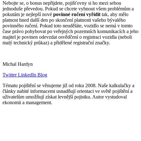
Nebojte se, o bonus nepřijdete, pojišťovny si ho mezi sebou
jednoduše převedou. Pokud se chcete vyhnout všem problémům a
pokutám je nejlepší nové
povinné ručení vyřídit
tak, aby mělo
platnost hned další den po skončení platnosti vašeho bývalého
povinného ručení. Pokud toto neuděláte, vozidlo se nemá v tomto
čase právo pohybovat po veřejných pozemních komunikacích a jeho
majitel je povinen odevzdat osvědčení o registraci vozidla (neboli
malý technický průkaz) a přidělené registrační značky.
Michal Hardyn
Twitter
LinkedIn
Blog
Tématu pojištění se věnujeme již od roku 2008. Naše kalkulačky a
články nabité informacemi usnadňují orientaci ve světě pojištění a
uživatelům umožňují získat levnější pojistku. Autor vystudoval
ekonomii a management.