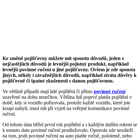
Ke změně pojišťovny můžete mít spoustu důvodů, jeden z
nejčastějších důvodů je levnější pojistný produkt, například
levnější povinné ručení u jiné pojišťovny. Ovšem je zde spousta
jiných, někdy i závažnějších důvodů, například ztráta důvěry k
pojišťovně či špatné zkušenosti s danou pojišťovnou.
Ve většině případů mají lidé pojištění či přímo
povinné ručení
uzavřené na dobu neurčitou. Většina lidí poprvé platila pojištění v
době, kdy si vozidlo pořizovala, protože každé vozidlo, které jste
koupi nabyli, musí mít při vyjetí na veřejné komunikace povinné
ručení.
Od tohoto data běžel první rok pojištění a s každým dalším rokem se
k tomuto datu povinné ručení prodlužovalo. Opravdu zde nezáleží
na tom, jestli povinné ručení na auto platíte ročně, pololetně, nebo