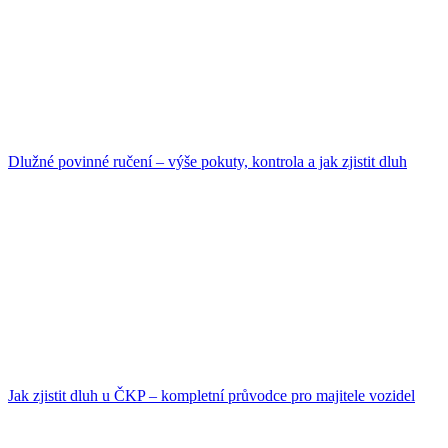
Dlužné povinné ručení – výše pokuty, kontrola a jak zjistit dluh
Jak zjistit dluh u ČKP – kompletní průvodce pro majitele vozidel