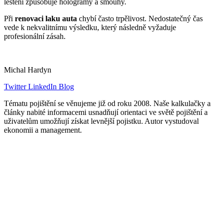
leštění způsobuje hologramy a šmouhy.
Při
renovaci laku auta
chybí často trpělivost. Nedostatečný čas
vede k nekvalitnímu výsledku, který následně vyžaduje
profesionální zásah.
Michal Hardyn
Twitter
LinkedIn
Blog
Tématu pojištění se věnujeme již od roku 2008. Naše kalkulačky a
články nabité informacemi usnadňují orientaci ve světě pojištění a
uživatelům umožňují získat levnější pojistku. Autor vystudoval
ekonomii a management.