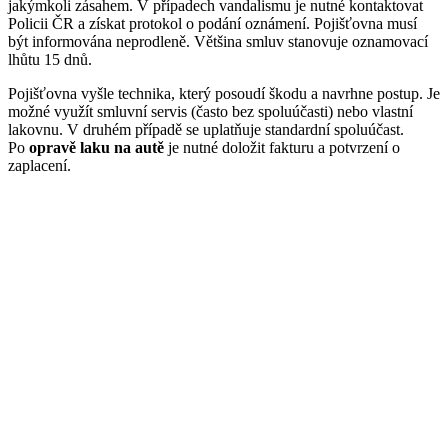
jakýmkoli zásahem. V případech vandalismu je nutné kontaktovat
Policii ČR a získat protokol o podání oznámení. Pojišťovna musí
být informována neprodleně. Většina smluv stanovuje oznamovací
lhůtu 15 dnů.
Pojišťovna vyšle technika, který posoudí škodu a navrhne postup. Je
možné využít smluvní servis (často bez spoluúčasti) nebo vlastní
lakovnu. V druhém případě se uplatňuje standardní spoluúčast.
Po
opravě laku na autě
je nutné doložit fakturu a potvrzení o
zaplacení.