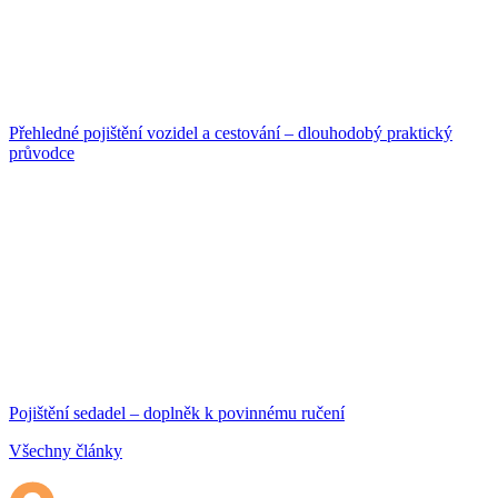
Přehledné pojištění vozidel a cestování – dlouhodobý praktický
průvodce
Pojištění sedadel – doplněk k povinnému ručení
Všechny články