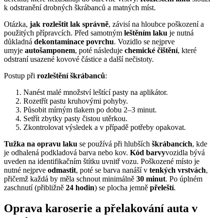
k odstranění drobných škrábanců a matných míst.
Otázka,
jak rozleštit lak správně
, závisí na hloubce poškození a
použitých přípravcích. Před samotným
leštěním laku
je nutná
důkladná
dekontaminace povrchu
. Vozidlo se nejprve
umyje
autošamponem
, poté následuje
chemické čištění
, které
odstraní usazené kovové částice a další nečistoty.
Postup při
rozleštění škrábanců
:
Nanést malé množství leštící pasty na aplikátor.
Rozetřít pastu kruhovými pohyby.
Působit mírným tlakem po dobu 2–3 minut.
Setřít zbytky pasty čistou utěrkou.
Zkontrolovat výsledek a v případě potřeby opakovat.
Tužka na opravu laku
se používá při hlubších
škrábancích
, kde
je odhalená podkladová barva nebo kov.
Kód barvy
vozidla bývá
uveden na identifikačním štítku uvnitř vozu. Poškozené místo je
nutné nejprve
odmastit
, poté se barva nanáší v
tenkých vrstvách
,
přičemž každá by měla schnout minimálně
30 minut
. Po úplném
zaschnutí (přibližně
24 hodin
) se plocha jemně
přeleští
.
Oprava karoserie a přelakování auta v