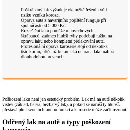
Poškrábaný lak vyžaduje okamžité řešení kvůli
riziku vzniku koroze.
Oprava auta z havarijního pojištění funguje při
spoluúčasti od 5 000 Kč.
Rozleštění laku pomůže u povrchových
škrábanců, zatímco hlubší rýhy potřebují tužku na
opravu laku nebo kompletní přelakování auta.
Profesionální oprava karoserie stojí od několika
tisíc korun, přičemž keramická ochrana laku nabízí
dlouhodobou prevenci.
Poškození laku není jen estetický problém. Lak má na autě několik
vrstev (základ, barva, bezbarvý lak), a pokud se naruší ty hlubší,
přestává plnit svou ochrannou funkci a karoserie může začít reznout.
Odřený lak na autě a typy poškození
karoserie