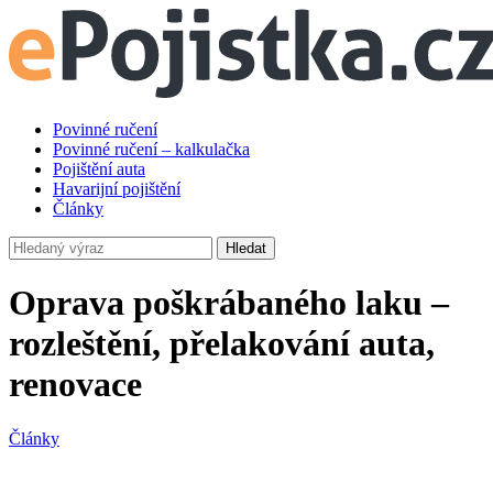
Povinné ručení
Povinné ručení – kalkulačka
Pojištění auta
Havarijní pojištění
Články
Hledat
Oprava poškrábaného laku –
rozleštění, přelakování auta,
renovace
Články