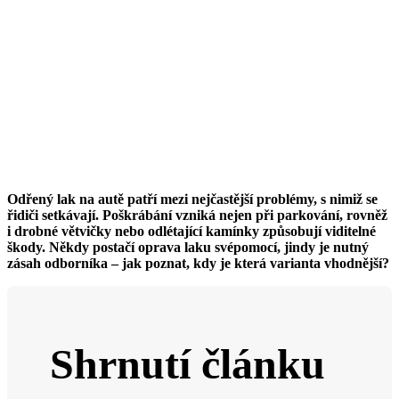
Odřený lak na autě
patří mezi nejčastější problémy, s nimiž se
řidiči setkávají. Poškrábání vzniká nejen při parkování, rovněž
i drobné větvičky nebo odlétající kamínky způsobují viditelné
škody. Někdy postačí
oprava laku svépomocí
, jindy je nutný
zásah odborníka – jak poznat, kdy je která varianta vhodnější?
Shrnutí článku