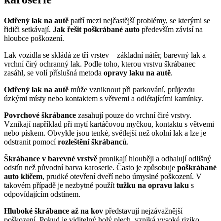
Odřený lak na autě
patří mezi nejčastější problémy, se kterými se
řidiči setkávají.
Jak řešit poškrábané auto
především závisí na
hloubce poškození.
Lak vozidla se skládá ze tří vrstev – základní nátěr, barevný lak a
vrchní čirý ochranný lak. Podle toho, kterou vrstvu škrábanec
zasáhl, se volí příslušná metoda
opravy laku na autě
.
Odřený lak na autě
může vzniknout při parkování, průjezdu
úzkými místy nebo kontaktem s větvemi a odlétajícími kamínky.
Povrchové škrábance
zasahují pouze do vrchní čiré vrstvy.
Vznikají například při mytí kartáčovou myčkou, kontaktu s větvemi
nebo pískem. Obvykle jsou tenké, světlejší než okolní lak a lze je
odstranit pomocí
rozleštění škrábanců
.
Škrábance v barevné vrstvě
pronikají hlouběji a odhalují odlišný
odstín než původní barva karoserie. Často je způsobuje
poškrábané
auto klíčem
, prudké otevření dveří nebo úmyslné poškození. V
takovém případě je nezbytné použít
tužku na opravu laku
s
odpovídajícím odstínem.
Hluboké škrábance až na kov
představují nejzávažnější
poškození. Pokud je viditelný holý plech, vzniká vysoké riziko