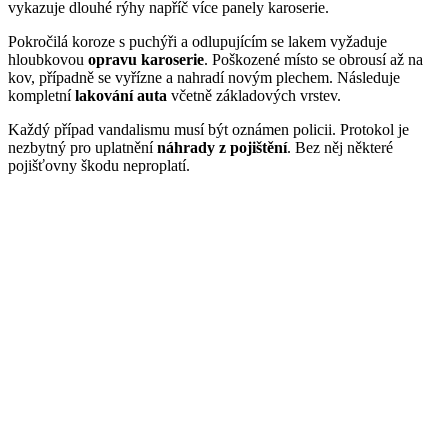
vykazuje dlouhé rýhy napříč více panely karoserie.
Pokročilá koroze s puchýři a odlupujícím se lakem vyžaduje
hloubkovou
opravu karoserie
. Poškozené místo se obrousí až na
kov, případně se vyřízne a nahradí novým plechem. Následuje
kompletní
lakování auta
včetně základových vrstev.
Každý případ vandalismu musí být oznámen policii. Protokol je
nezbytný pro uplatnění
náhrady z pojištění
. Bez něj některé
pojišťovny škodu neproplatí.