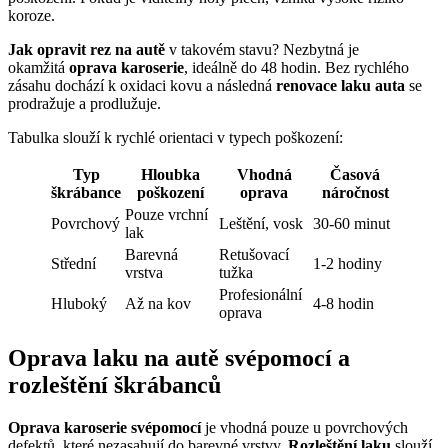
koroze.
Jak opravit rez na autě
v takovém stavu? Nezbytná je
okamžitá
oprava karoserie
, ideálně do 48 hodin. Bez rychlého
zásahu dochází k oxidaci kovu a následná
renovace laku auta
se
prodražuje a prodlužuje.
Tabulka slouží k rychlé orientaci v typech poškození:
Typ
Hloubka
Vhodná
Časová
škrábance
poškození
oprava
náročnost
Pouze vrchní
Povrchový
Leštění, vosk
30-60 minut
lak
Barevná
Retušovací
Střední
1-2 hodiny
vrstva
tužka
Profesionální
Hluboký
Až na kov
4-8 hodin
oprava
Oprava laku na autě svépomocí a
rozleštění škrábanců
Oprava karoserie svépomocí
je vhodná pouze u povrchových
defektů, které nezasahují do barevné vrstvy.
Rozleštění laku
slouží