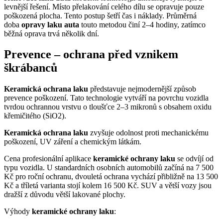
levnější řešení. Místo přelakování celého dílu se opravuje pouze
poškozená plocha. Tento postup šetří čas i náklady. Průměrná
doba
opravy laku auta
touto metodou činí 2–4 hodiny, zatímco
běžná oprava trvá několik dní.
Prevence – ochrana před vznikem
škrábanců
Keramická ochrana laku
představuje nejmodernější způsob
prevence poškození. Tato technologie vytváří na povrchu vozidla
tvrdou ochrannou vrstvu o tloušťce 2–3 mikronů s obsahem oxidu
křemičitého (SiO2).
Keramická ochrana laku
zvyšuje odolnost proti mechanickému
poškození, UV záření a chemickým látkám.
Cena profesionální aplikace
keramické ochrany laku
se odvíjí od
typu vozidla. U standardních osobních automobilů začíná na 7 500
Kč pro roční ochranu, dvouletá ochrana vychází přibližně na 13 500
Kč a tříletá varianta stojí kolem 16 500 Kč. SUV a větší vozy jsou
dražší z důvodu větší lakované plochy.
Výhody
keramické ochrany laku
: