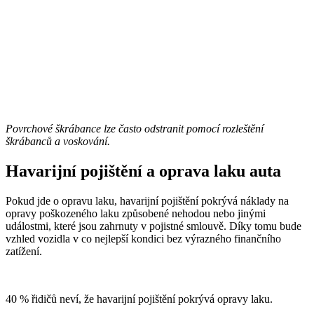
Povrchové škrábance lze často odstranit pomocí rozleštění
škrábanců a voskování.
Havarijní pojištění a oprava laku auta
Pokud jde o opravu laku, havarijní pojištění pokrývá náklady na
opravy poškozeného laku způsobené nehodou nebo jinými
událostmi, které jsou zahrnuty v pojistné smlouvě. Díky tomu bude
vzhled vozidla v co nejlepší kondici bez výrazného finančního
zatížení.
40 % řidičů neví, že havarijní pojištění pokrývá opravy laku.