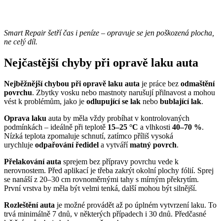
Smart Repair šetří čas i peníze – opravuje se jen poškozená plocha,
ne celý díl.
Nejčastější chyby při opravě laku auta
Nejběžnější chybou při opravě laku auta
je práce bez
odmaštění
povrchu
. Zbytky vosku nebo mastnoty narušují přilnavost a mohou
vést k problémům, jako je
odlupující se lak
nebo
bublající lak
.
Oprava laku
auta by měla vždy probíhat v kontrolovaných
podmínkách – ideálně při teplotě
15–25 °C
a vlhkosti
40–70 %
.
Nízká teplota zpomaluje schnutí, zatímco příliš vysoká
urychluje
odpařování ředidel
a vytváří
matný povrch
.
Přelakování auta
sprejem bez přípravy povrchu vede k
nerovnostem. Před aplikací je třeba zakrýt okolní plochy fólií. Sprej
se nanáší z 20–30 cm rovnoměrnými tahy s mírným překrytím.
První vrstva by měla být velmi tenká, další mohou být silnější.
Rozleštění auta
je možné provádět až po úplném vytvrzení laku. To
trvá minimálně 7 dnů, v některých případech i 30 dnů. Předčasné