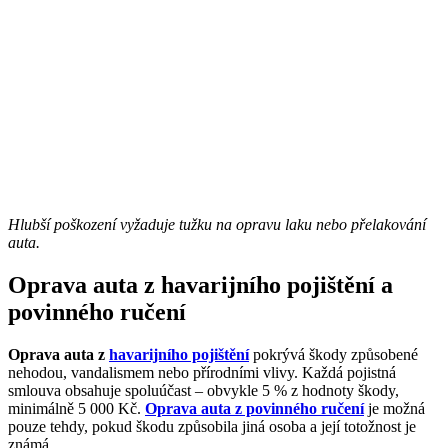
Hlubší poškození vyžaduje tužku na opravu laku nebo přelakování
auta.
Oprava auta z havarijního pojištění a
povinného ručení
Oprava auta z
havarijního pojištění
pokrývá škody způsobené
nehodou, vandalismem nebo přírodními vlivy. Každá pojistná
smlouva obsahuje spoluúčast – obvykle 5 % z hodnoty škody,
minimálně 5 000 Kč.
Oprava auta z povinného ručení
je možná
pouze tehdy, pokud škodu způsobila jiná osoba a její totožnost je
známá.