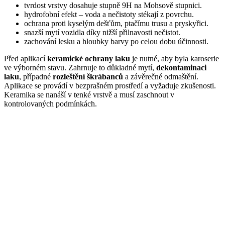
tvrdost vrstvy dosahuje stupně 9H na Mohsově stupnici.
hydrofobní efekt – voda a nečistoty stékají z povrchu.
ochrana proti kyselým dešťům, ptačímu trusu a pryskyřici.
snazší mytí vozidla díky nižší přilnavosti nečistot.
zachování lesku a hloubky barvy po celou dobu účinnosti.
Před aplikací
keramické ochrany laku
je nutné, aby byla karoserie
ve výborném stavu. Zahrnuje to důkladné mytí,
dekontaminaci
laku
, případné
rozleštění škrábanců
a závěrečné odmaštění.
Aplikace se provádí v bezprašném prostředí a vyžaduje zkušenosti.
Keramika se nanáší v tenké vrstvě a musí zaschnout v
kontrolovaných podmínkách.