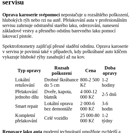
servisu
Oprava karoserie svépomocí
nepostačuje u rozsáhlého poškození,
hlubokých rýh nebo rzi na autě. Přelakování auta v profesionálním
servisu zahrnuje odstranění starého laku, odrezování, nanesení
základové vrstvy a přesného odstínu barevného laku pomocí
lakovací pistole.
Spektrofotometry zajišťují přesné sladění odstínu. Oprava karoserie
v servisu je povinná také v případech, kdy poškrábané auto klíčem
vykazuje hluboké rýhy zasahující až na kov.
Rozsah
Doba
Typ opravy
Cena
poškození
opravy
Lokální
Drobné škrábance
800-2 500
1-2
retušování
do 5 cm
Kč
hodiny
Přelakování
Dveře, kapota,
4 000-12
2-5 dnů
jednoho dílu
blatník
000 Kč
Lokální oprava
2 000-6
3-6
Smart repair
bez demontáže
000 Kč
hodin
Kompletní
25 000-80
1-2
Celé vozidlo
přelakování
000 Kč
týdny
Renovace laku auta
moderní technologií umožňuje rychlejší a