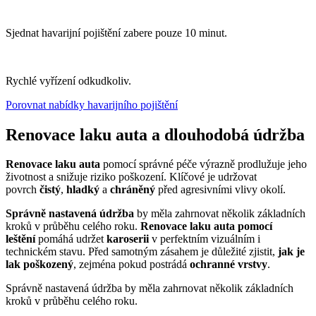
Sjednat havarijní pojištění zabere pouze 10 minut.
Rychlé vyřízení odkudkoliv.
Porovnat nabídky havarijního pojištění
Renovace laku auta a dlouhodobá údržba
Renovace laku auta
pomocí správné péče výrazně prodlužuje jeho
životnost a snižuje riziko poškození. Klíčové je udržovat
povrch
čistý
,
hladký
a
chráněný
před agresivními vlivy okolí.
Správně nastavená údržba
by měla zahrnovat několik základních
kroků v průběhu celého roku.
Renovace laku auta pomocí
leštění
pomáhá udržet
karoserii
v perfektním vizuálním i
technickém stavu. Před samotným zásahem je důležité zjistit,
jak je
lak poškozený
, zejména pokud postrádá
ochranné vrstvy
.
Správně nastavená údržba by měla zahrnovat několik základních
kroků v průběhu celého roku.