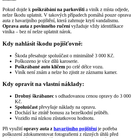
Pokud dojde k
poškrábání na parkovišti
a viník z místa odjede,
nelze škodu uplatnit. V takových případech pomáhá pouze oprava
auta z havarijního pojištění, která zahrnuje krytí vandalismu.
Oprava auta z povinného ručení
vyžaduje vždy identifikace
viníka – bez ní nelze uplatnit nárok.
Kdy nahlásit škodu pojišťovně:
Škoda přesahuje spoluúčast o minimálně 3 000 Kč.
Poškozeno je více dílů karoserie.
Poškrábané auto klíčem
po celé délce vozu.
Viník není znám a nelze ho zjistit ze záznamu kamer.
Kdy opravit na vlastní náklady:
Drobný škrábanec
s odhadovanou cenou opravy do 3 000
Kč.
Spoluúčast
převyšuje náklady na opravu.
Dochází ke ztrátě bonusu za bezeškodní průběh.
Vozidlo má nízkou zůstatkovou hodnotu.
Při využití
opravy auta z
havarijního pojištění
je potřeba
poškození zdokumentovat fotografiemi z různých úhlů před