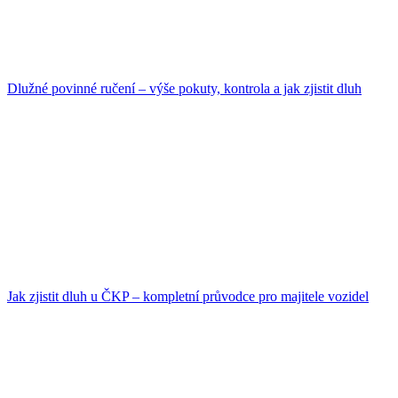
Dlužné povinné ručení – výše pokuty, kontrola a jak zjistit dluh
Jak zjistit dluh u ČKP – kompletní průvodce pro majitele vozidel