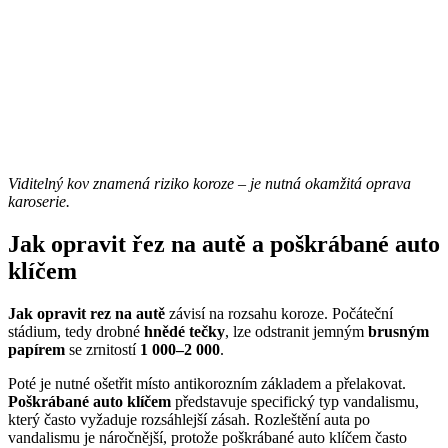
Viditelný kov znamená riziko koroze – je nutná okamžitá oprava
karoserie.
Jak opravit řez na autě a poškrábané auto
klíčem
Jak opravit rez na autě
závisí na rozsahu koroze. Počáteční
stádium, tedy drobné
hnědé tečky
, lze odstranit jemným
brusným
papírem
se zrnitostí
1 000–2 000
.
Poté je nutné ošetřit místo antikorozním základem a přelakovat.
Poškrábané auto klíčem
představuje specifický typ vandalismu,
který často vyžaduje rozsáhlejší zásah. Rozleštění auta po
vandalismu je náročnější, protože poškrábané auto klíčem často