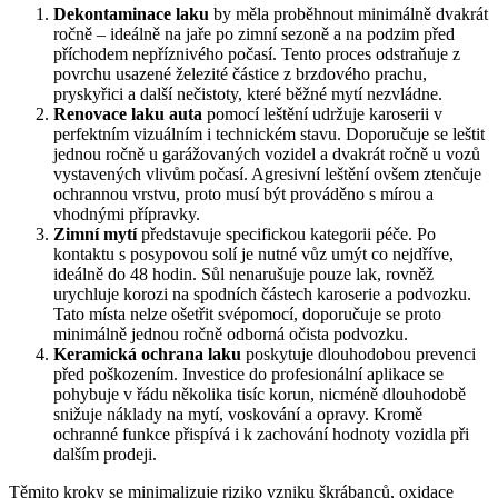
Dekontaminace laku
by měla proběhnout minimálně dvakrát
ročně – ideálně na jaře po zimní sezoně a na podzim před
příchodem nepříznivého počasí. Tento proces odstraňuje z
povrchu usazené železité částice z brzdového prachu,
pryskyřici a další nečistoty, které běžné mytí nezvládne.
Renovace laku auta
pomocí leštění udržuje karoserii v
perfektním vizuálním i technickém stavu. Doporučuje se leštit
jednou ročně u garážovaných vozidel a dvakrát ročně u vozů
vystavených vlivům počasí. Agresivní leštění ovšem ztenčuje
ochrannou vrstvu, proto musí být prováděno s mírou a
vhodnými přípravky.
Zimní mytí
představuje specifickou kategorii péče. Po
kontaktu s posypovou solí je nutné vůz umýt co nejdříve,
ideálně do 48 hodin. Sůl nenarušuje pouze lak, rovněž
urychluje korozi na spodních částech karoserie a podvozku.
Tato místa nelze ošetřit svépomocí, doporučuje se proto
minimálně jednou ročně odborná očista podvozku.
Keramická ochrana laku
poskytuje dlouhodobou prevenci
před poškozením. Investice do profesionální aplikace se
pohybuje v řádu několika tisíc korun, nicméně dlouhodobě
snižuje náklady na mytí, voskování a opravy. Kromě
ochranné funkce přispívá i k zachování hodnoty vozidla při
dalším prodeji.
Těmito kroky se minimalizuje riziko vzniku škrábanců, oxidace